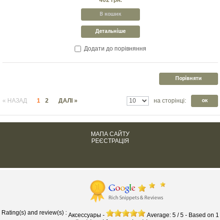
В кошик
Детальніше
Додати до порівняння
« НАЗАД
1
2
ДАЛІ »
на сторінці:
ок
МАПА САЙТУ
РЕЄСТРАЦІЯ
Rating(s) and review(s) :
Аксессуары
-
Average:
5
/
5
-
Based on
1