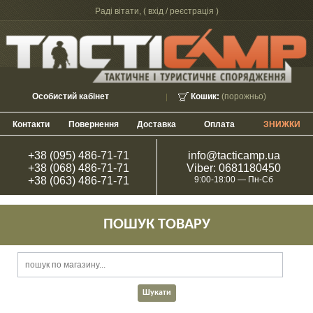
Раді вітати, (
вхід / реєстрація
)
Особистий кабінет
Кошик:
(порожньо)
Контакти
Повернення
Доставка
Оплата
ЗНИЖКИ
+38 (095) 486-71-71
info@tacticamp.ua
+38 (068) 486-71-71
Viber: 0681180450
+38 (063) 486-71-71
9:00-18:00 — Пн-Сб
ПОШУК ТОВАРУ