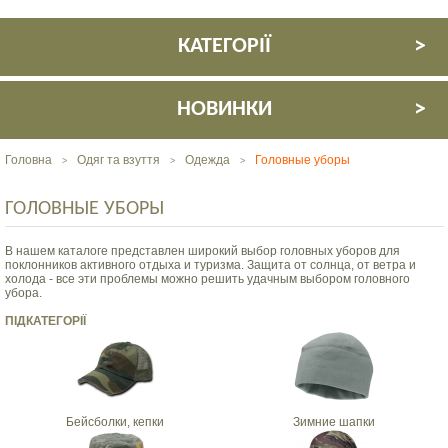
КАТЕГОРІЇ
НОВИНКИ
Головна
Одяг та взуття
Одежда
Головные уборы
>
>
>
ГОЛОВНЫЕ УБОРЫ
В нашем каталоге представлен широкий выбор головных уборов для
поклонников активного отдыха и туризма. Защита от солнца, от ветра и
холода - все эти проблемы можно решить удачным выбором головного
убора.
ПІДКАТЕГОРІЇ
Бейсболки, кепки
Зимние шапки