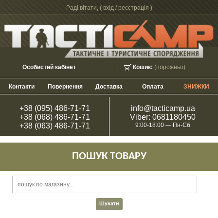
Раді вітати, (
вхід / реєстрація
)
Особистий кабінет
Кошик:
(порожньо)
Контакти
Повернення
Доставка
Оплата
ЗНИЖКИ
+38 (095) 486-71-71
info@tacticamp.ua
+38 (068) 486-71-71
Viber: 0681180450
+38 (063) 486-71-71
9:00-18:00 — Пн-Сб
ПОШУК ТОВАРУ