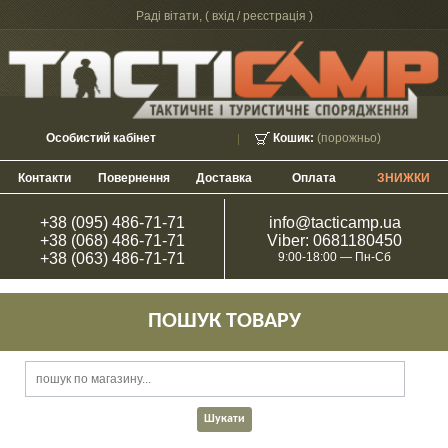
Раді вітати, (
вхід / реєстрація
)
Особистий кабінет
Кошик:
(порожньо)
Контакти
Повернення
Доставка
Оплата
ЗНИЖКИ
+38 (095) 486-71-71
info@tacticamp.ua
+38 (068) 486-71-71
Viber: 0681180450
+38 (063) 486-71-71
9:00-18:00 — Пн-Сб
ПОШУК ТОВАРУ