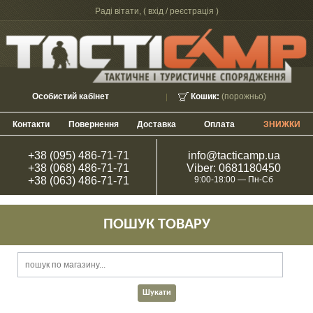
Раді вітати, (
вхід / реєстрація
)
Особистий кабінет
Кошик:
(порожньо)
Контакти
Повернення
Доставка
Оплата
ЗНИЖКИ
+38 (095) 486-71-71
info@tacticamp.ua
+38 (068) 486-71-71
Viber: 0681180450
+38 (063) 486-71-71
9:00-18:00 — Пн-Сб
ПОШУК ТОВАРУ