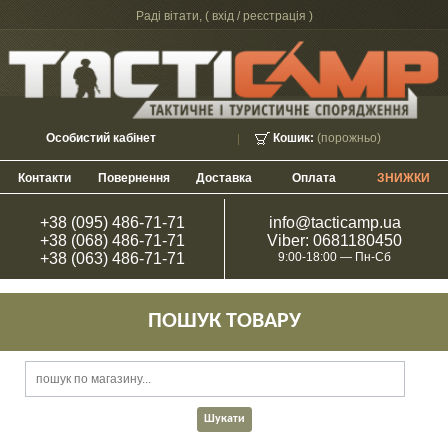
Раді вітати, (
вхід / реєстрація
)
Особистий кабінет
Кошик:
(порожньо)
Контакти
Повернення
Доставка
Оплата
ЗНИЖКИ
+38 (095) 486-71-71
info@tacticamp.ua
+38 (068) 486-71-71
Viber: 0681180450
+38 (063) 486-71-71
9:00-18:00 — Пн-Сб
ПОШУК ТОВАРУ