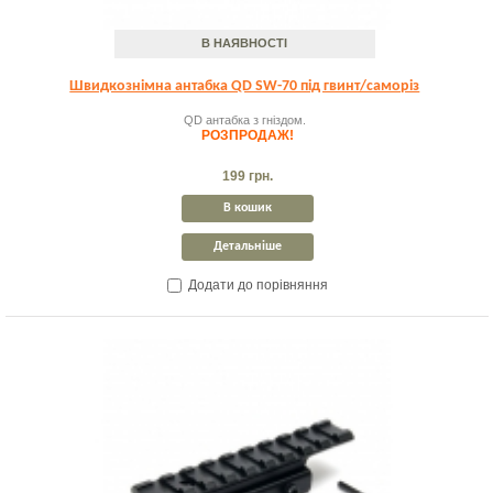
В НАЯВНОСТІ
Швидкознімна антабка QD SW-70 під гвинт/саморіз
QD антабка з гніздом.
РОЗПРОДАЖ!
199 грн.
В кошик
Детальніше
Додати до порівняння