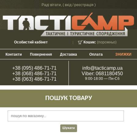
Раді вітати, (
вхід / реєстрація
)
Особистий кабінет
Кошик:
(порожньо)
Контакти
Повернення
Доставка
Оплата
ЗНИЖКИ
+38 (095) 486-71-71
info@tacticamp.ua
+38 (068) 486-71-71
Viber: 0681180450
+38 (063) 486-71-71
9:00-18:00 — Пн-Сб
ПОШУК ТОВАРУ