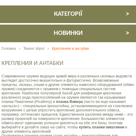
КАТЕГОРІЇ
НОВИНКИ
Головна
Тюнінг зброї
Крепления и антабки
>
>
КРЕПЛЕНИЯ И АНТАБКИ
Современное оружие ведущих армий мира и различных силовых ведомств
выглядит достаточно внушительно и футуристично. Всевозможные
прицелы, лазеры, сошки и другие элементы навесного оборудования (обвес
оружия) соединяются с оружием с помощью специальных систем
крепления. Наиболее популярной базой для унификации крепления
различного рода приспособлений на оружие являются так называемая
планка Пикатинни (Picatinny) и
планка Вивера
(часто ее еще называют
«рельса») – специальные кронштейны, устанавливающиеся на стрелковое
вооружение с целью упростить крепление дополнительного обвеса,
например, оптических прицелов. Единственное различие между ними – это
размер прорезей на поверхности крепления. Большинство элементов
обвеса могут одинаково успешно крепиться на обе эти базы, поэтому
выбирайте и делайте заказ на сайте, чтобы
купить планки пикатинни
и
другие элементы креплений.
Особняком в тюнинге оружия стоит антабка – приспособления для