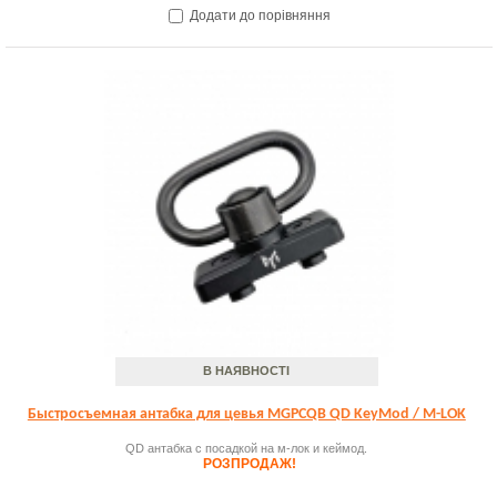
Додати до порівняння
В НАЯВНОСТІ
Быстросъемная антабка для цевья MGPCQB QD KeyMod / M-LOK
QD антабка с посадкой на м-лок и кеймод.
РОЗПРОДАЖ!