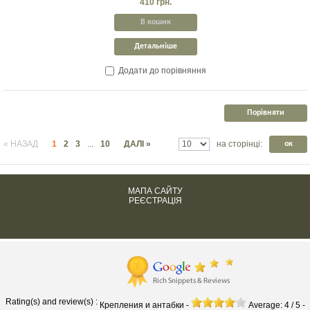
410 грн.
В кошик
Детальніше
Додати до порівняння
« НАЗАД
1
2
3
...
10
ДАЛІ »
на сторінці:
ок
МАПА САЙТУ
РЕЄСТРАЦІЯ
Rating(s) and review(s) :
Крепления и антабки
-
Average:
4
/
5
-