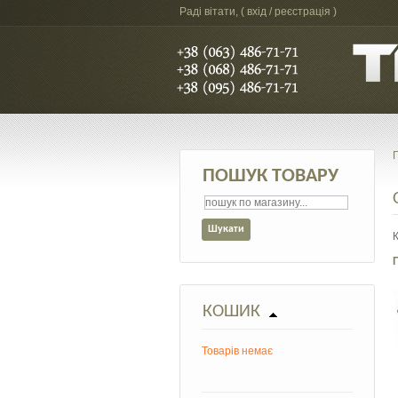
Раді вітати, (
вхід / реєстрація
)
ПОШУК ТОВАРУ
КОШИК
Товарів немає