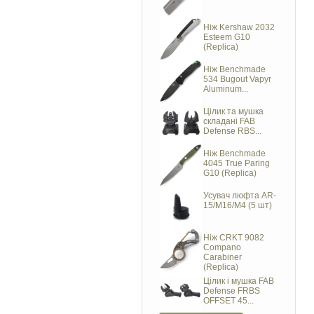
Ніж Kershaw 2032
Esteem G10
(Replica)
Ніж Benchmade
534 Bugout Vapyr
Aluminum...
Цілик та мушка
складані FAB
Defense RBS...
Ніж Benchmade
4045 True Paring
G10 (Replica)
Усувач люфта AR-
15/M16/M4 (5 шт)
Ніж CRKT 9082
Compano
Carabiner
(Replica)
Цілик і мушка FAB
Defense FRBS
OFFSET 45...