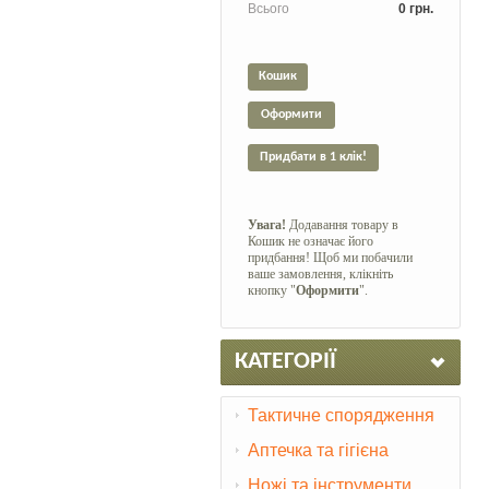
Всього
0 грн.
Кошик
Оформити
Придбати в 1 клік!
Увага!
Додавання товару в
Кошик не означає його
придбання! Щоб ми побачили
ваше замовлення, клікніть
кнопку "
Оформити
".
КАТЕГОРІЇ
Тактичне спорядження
Аптечка та гігієна
Ножі та інструменти