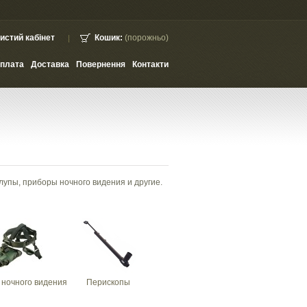
истий кабінет
Кошик:
(порожньо)
плата
Доставка
Повернення
Контакти
лупы, приборы ночного видения и другие.
ночного видения
Перископы