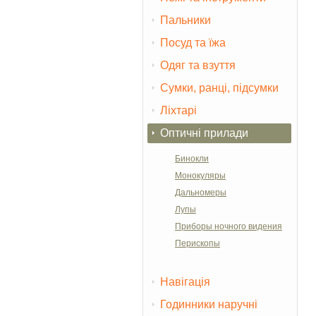
Пальники
Посуд та їжа
Одяг та взуття
Сумки, ранці, підсумки
Ліхтарі
Оптичні прилади
Бинокли
Монокуляры
Дальномеры
Лупы
Приборы ночного видения
Перископы
Навігація
Годинники наручні