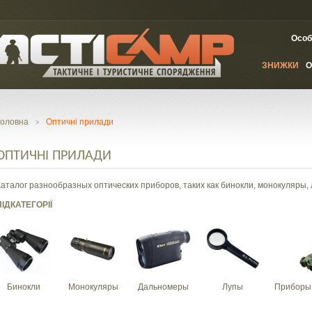
Особ
ЗНИЖКИ
О
Головна
Оптичні прилади
>
ОПТИЧНІ ПРИЛАДИ
Каталог разнообразных оптических приборов, таких как бинокли, монокуляры, 
ПІДКАТЕГОРІЇ
Бинокли
Монокуляры
Дальномеры
Лупы
Приборы 