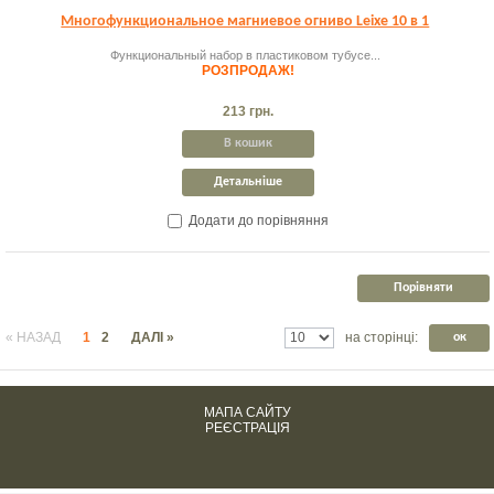
Многофункциональное магниевое огниво Leixe 10 в 1
Функциональный набор в пластиковом тубусе...
РОЗПРОДАЖ!
213 грн.
В кошик
Детальніше
Додати до порівняння
« НАЗАД
1
2
ДАЛІ »
на сторінці:
ок
МАПА САЙТУ
РЕЄСТРАЦІЯ