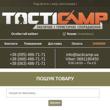
Раді вітати, (
вхід / реєстрація
)
Особистий кабінет
Кошик:
(порожньо)
Контакти
Повернення
Доставка
Оплата
ЗНИЖКИ
+38 (095) 486-71-71
info@tacticamp.ua
+38 (068) 486-71-71
Viber: 0681180450
+38 (063) 486-71-71
9:00-18:00 — Пн-Сб
ПОШУК ТОВАРУ