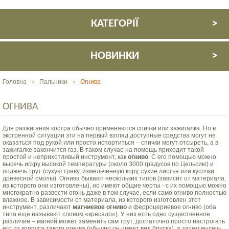
КАТЕГОРІЇ
НОВИНКИ
Головна
Пальники
Огнива
>
>
ОГНИВА
Для разжигания костра обычно применяются спички или зажигалка. Но в
экстренной ситуации эти на первый взгляд доступные средства могут не
оказаться под рукой или просто испортиться – спички могут отсыреть, а в
зажигалке закончится газ. В таком случае на помощь приходит такой
простой и неприхотливый инструмент, как
огниво
. С его помощью можно
высечь искру высокой температуры (около 3000 градусов по Цельсию) и
поджечь трут (сухую траву, измельченную кору, сухие листья или кусочки
древесной смолы). Огнива бывают нескольких типов (зависит от материала,
из которого они изготовлены), но имеют общие черты - с их помощью можно
многократно развести огонь даже в том случае, если само огниво полностью
влажное. В зависимости от материала, из которого изготовлен этот
инструмент, различают
магниевое огниво
и ферроцериевое огниво (оба
типа еще называют словом «кресало»). У них есть одно существенное
различие – магний может заменить сам трут, достаточно просто настрогать
его из корпуса такого огнива (обычно он имеет вид бруска), а затем высечь