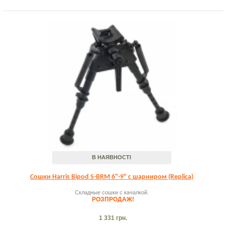
В НАЯВНОСТІ
Сошки Harris Bipod S-BRM 6"-9" с шарниром (Replica)
Складные сошки с качалкой.
РОЗПРОДАЖ!
1 331 грн.