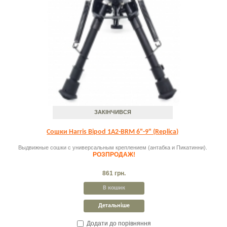
ЗАКІНЧИВСЯ
Сошки Harris Bipod 1А2-BRМ 6"-9" (Replica)
Выдвижные сошки с универсальным креплением (антабка и Пикатинни).
РОЗПРОДАЖ!
861 грн.
В кошик
Детальніше
Додати до порівняння