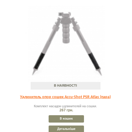
В НАЯВНОСТІ
Удлинитель опор сошек Accu-Shot PSR Atlas (пара)
Комплект насадок-удлинителей на сошки.
267 грн.
В кошик
Детальніше