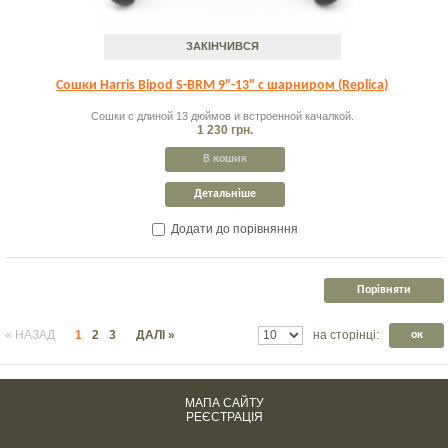
ЗАКІНЧИВСЯ
Сошки Harris Bipod S-BRM 9"-13" с шарниром (Replica)
Сошки с длиной 13 дюймов и встроенной качалкой.
1 230 грн.
В кошик
Детальніше
Додати до порівняння
« НАЗАД
1
2
3
ДАЛІ »
на сторінці:
ок
МАПА САЙТУ
РЕЄСТРАЦІЯ