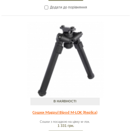
Додати до порівняння
В НАЯВНОСТІ
Сошки Magpul Bipod M-LOK (Replica)
Сошки з посадкою на цівку м-лок.
1 331 грн.