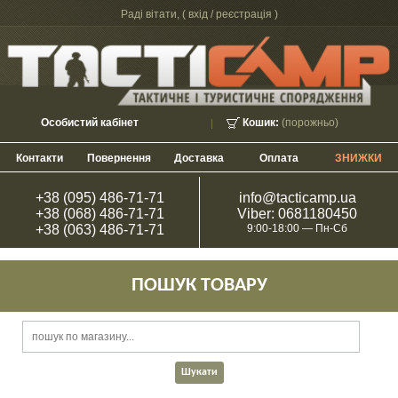
Раді вітати, (
вхід / реєстрація
)
Особистий кабінет
Кошик:
(порожньо)
Контакти
Повернення
Доставка
Оплата
ЗНИЖКИ
+38 (095) 486-71-71
info@tacticamp.ua
+38 (068) 486-71-71
Viber: 0681180450
+38 (063) 486-71-71
9:00-18:00 — Пн-Сб
ПОШУК ТОВАРУ