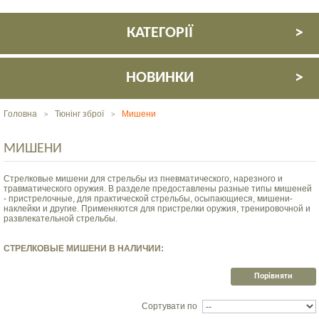
КАТЕГОРІЇ
НОВИНКИ
Головна
Тюнінг зброї
Мишени
>
>
МИШЕНИ
Стрелковые мишени для стрельбы из пневматического, нарезного и
травматического оружия. В разделе предоставлены разные типы мишеней
- пристрелочные, для практической стрельбы, осыпающиеся, мишени-
наклейки и другие. Применяются для пристрелки оружия, тренировочной и
развлекательной стрельбы.
СТРЕЛКОВЫЕ МИШЕНИ В НАЛИЧИИ:
Сортувати по