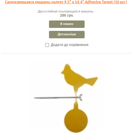
Самоклеящаяся мишень-силует 9.5” x 14.4” Adhesive Target (10 шт.)
Двухслойная осыпающаяся мишень.
286 грн.
В кошик
Детальніше
Додати до порівняння