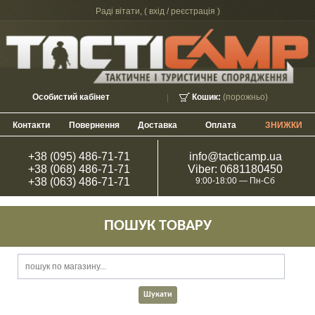
Раді вітати, (
вхід / реєстрація
)
Особистий кабінет
Кошик:
(порожньо)
Контакти
Повернення
Доставка
Оплата
ЗНИЖКИ
+38 (095) 486-71-71
info@tacticamp.ua
+38 (068) 486-71-71
Viber: 0681180450
+38 (063) 486-71-71
9:00-18:00 — Пн-Сб
ПОШУК ТОВАРУ