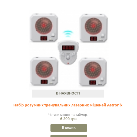
В НАЯВНОСТІ
Набір розумних тренувальних лазерних мішеней Aetronix
Чотири мішені та таймер.
6 299 грн.
В кошик