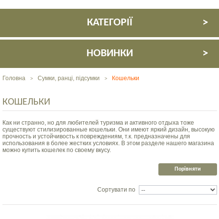
КАТЕГОРІЇ
НОВИНКИ
Головна
Сумки, ранці, підсумки
Кошельки
>
>
КОШЕЛЬКИ
Как ни странно, но для любителей туризма и активного отдыха тоже
существуют стилизированные кошельки. Они имеют яркий дизайн, высокую
прочность и устойчивость к повреждениям, т.к. предназначены для
использования в более жестких условиях. В этом разделе нашего магазина
можно купить кошелек по своему вкусу.
Сортувати по