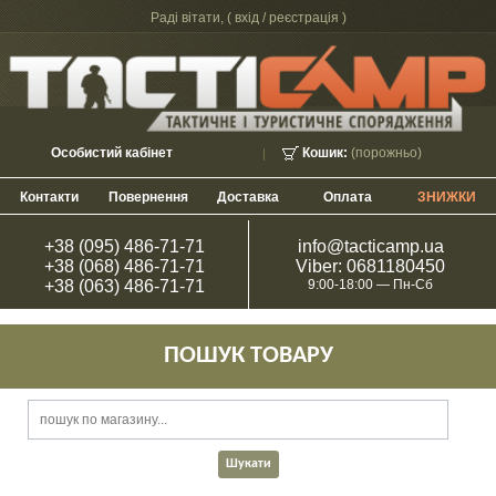
Раді вітати, (
вхід / реєстрація
)
Особистий кабінет
Кошик:
(порожньо)
Контакти
Повернення
Доставка
Оплата
ЗНИЖКИ
+38 (095) 486-71-71
info@tacticamp.ua
+38 (068) 486-71-71
Viber: 0681180450
+38 (063) 486-71-71
9:00-18:00 — Пн-Сб
ПОШУК ТОВАРУ