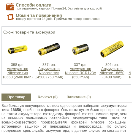
Способи оплати
при отриманні, картою, Приват24, безготівка для юр. осіб
Обмін та повернення
товару протягом 14 днів. Приймаємо повернення легко!
Схожі товари та аксесуари
398 грн.
337 грн.
337 грн.
896 грн.
Аккумулятор
Аккумулятор
Аккумулятор
Аккумулятор
Nitecore тип
Nitecore тип
Nitecore RCR123A
Nitecore 18650
NI
18650 (2600 mAh)
14500 (750 mAh)
(650 mAh)
(3400 mAh)
N
Про товар
Reviews (0)
Запитання
(0)
Все большую популярность в последнее время набирают
аккумуляторы
типа 18650
, особенно в фонарях. Опытным путем было проверено, что
на таком аккумуляторе светодиоды фонарей светят намного ярче, чем
на обычных пальчиковых батарейках. Аккумуляторы типа 18650 от
всемирноизвестного производителя фонарей Nitecore оснащены
встроенной защитой от перезаряда и перерозряда, что сильно
продлевает срок службы аккумулятора, в данном случае он составляет