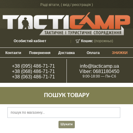
Раді вітати, (
вхід / реєстрація
)
Особистий кабінет
Кошик:
(порожньо)
Контакти
Повернення
Доставка
Оплата
ЗНИЖКИ
+38 (095) 486-71-71
info@tacticamp.ua
+38 (068) 486-71-71
Viber: 0681180450
+38 (063) 486-71-71
9:00-18:00 — Пн-Сб
ПОШУК ТОВАРУ