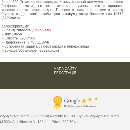
более 500 (!) циклов перезарядки. К тому же такой аккумулятор не имеет
"эффекта памяти", т.е. его емкость не уменьшается в процессе
множественных перезарядок. Позвоните нам или нажмите кнопку
"Купить в один клик", чтобы купить
аккумулятор Nitecore тип 18650
(3200mAh)
.
Характеристики:
• Бренд:
Nitecore
(
Оригинал!
)
• Тип: 18650
• Емкость: 3200mAh
• Напряжение: 3.7V / 11.8Wh
• Встроенная защита от перезаряда и переразряда
• Больше 500 циклов перезарядки
МАПА САЙТУ
РЕЄСТРАЦІЯ
Акумулятор 18650 (3200mAh) Nitecore NL188 -
Купить Акумулятор 18650
(3200mAh) Nitecore NL188 в...
-
Price :
992,70
грн. -