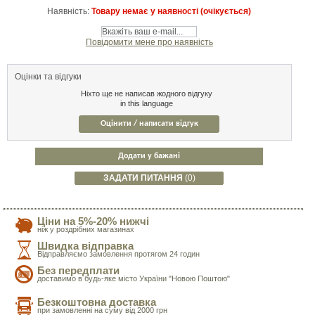
Наявність:
Товару немає у наявності (очікується)
Повідомити мене про наявність
Оцінки та відгуки
Ніхто ще не написав жодного відгуку
in this language
Оцінити / написати відгук
Додати у бажані
ЗАДАТИ ПИТАННЯ
(0)
Ціни на 5%-20% нижчі
ніж у роздрібних магазинах
Швидка відправка
Відправляємо замовлення протягом 24 годин
Без передплати
доставимо в будь-яке місто України "Новою Поштою"
Безкоштовна доставка
при замовленні на суму від 2000 грн