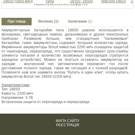
18650 (5800 мАч)
типа
18350, 18500,
Nitecore UM10
26
18650/18350/16340/14500
CR123
Про товар
Reviews (1)
Запитання
(1)
Аккумуляторные батарейки типа 18650 широко используются в
фонариках, светодиодных лампах, дальномерах и других электронных
приборах. Размером больше, чем стандартные "пальчиковые"
батарейки, такие аккумуляторы содержат большее количество заряда.
Фирменные аккумуляторы Boruit емкостью 2200 мАч оснащены защитой
от перезаряда, перерозряда, что существенно продлевает срок службы
элемента питания и количество возможных перезарядок (требуется
зарядное устройство). Можно не бояться оставлять аккумулятор на
зарядке - внутренний чип автоматически перекроет ток после
достижения полного заряда, такая же ситуация и с полной разрядкой.
Позвоните нам или нажмите кнопку "Купить в один клик", чтобы купить
аккумулятор Boruit тип 18650 (2200 мАч).
Характеристики:
Тип: 18650
Емкость: 2200 мАч
Напряжение: 3.7В
Встроенная защита от перезаряда и перерозряда
МАПА САЙТУ
РЕЄСТРАЦІЯ