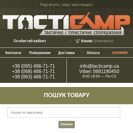
Раді вітати, (
вхід / реєстрація
)
Особистий кабінет
Кошик:
(порожньо)
Контакти
Повернення
Доставка
Оплата
ЗНИЖКИ
+38 (095) 486-71-71
info@tacticamp.ua
+38 (068) 486-71-71
Viber: 0681180450
+38 (063) 486-71-71
9:00-18:00 — Пн-Сб
ПОШУК ТОВАРУ