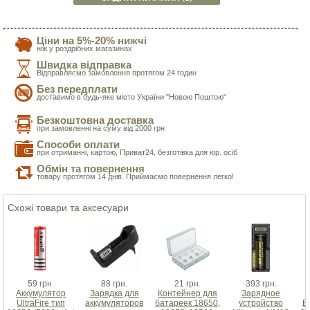
Ціни на 5%-20% нижчі
ніж у роздрібних магазинах
Швидка відправка
Відправляємо замовлення протягом 24 годин
Без передплати
доставимо в будь-яке місто України "Новою Поштою"
Безкоштовна доставка
при замовленні на суму від 2000 грн
Способи оплати
при отриманні, картою, Приват24, безготівка для юр. осіб
Обмін та повернення
товару протягом 14 днів. Приймаємо повернення легко!
Схожі товари та аксесуари
59 грн.
88 грн.
21 грн.
393 грн.
Аккумулятор
Зарядка для
Контейнер для
Зарядное
UltraFire тип
аккумуляторов
батареек 18650,
устройство
B