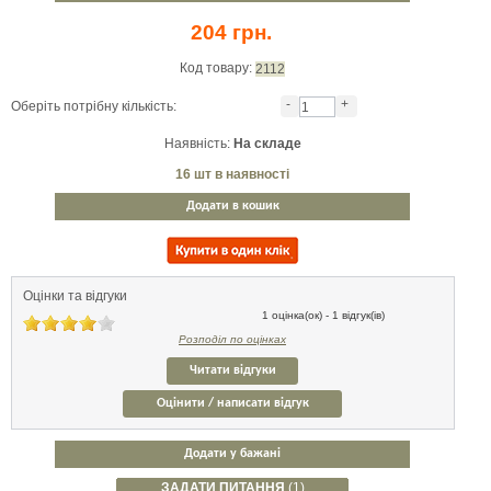
204 грн.
Код товару:
2112
-
+
Оберіть потрібну кількість:
Наявність:
На складе
16
шт в наявності
Додати в кошик
Оцінки та відгуки
1 оцінка(ок) - 1 відгук(ів)
Розподіл по оцінках
Читати відгуки
Оцінити / написати відгук
Додати у бажані
ЗАДАТИ ПИТАННЯ
(1)