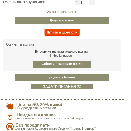
-
+
Оберіть потрібну кількість:
26
шт в наявності
Додати в кошик
Оцінки та відгуки
Ніхто ще не написав жодного відгуку
in this language
Оцінити / написати відгук
Додати у бажані
ЗАДАТИ ПИТАННЯ
(0)
Ціни на 5%-20% нижчі
ніж у роздрібних магазинах
Швидка відправка
Відправляємо замовлення протягом 24 годин
Без передплати
доставимо в будь-яке місто України "Новою Поштою"