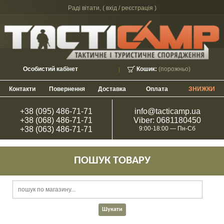
Раді вітати, (
вхід / реєстрація
)
Особистий кабінет
Кошик:
(порожньо)
Контакти
Повернення
Доставка
Оплата
ЗНИЖКИ
+38 (095) 486-71-71
info@tacticamp.ua
+38 (068) 486-71-71
Viber: 0681180450
+38 (063) 486-71-71
9:00-18:00 — Пн-Сб
ПОШУК ТОВАРУ