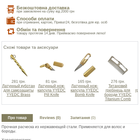
Безкоштовна доставка
при замовленні на суму від 2000 грн
Способи оплати
при отриманні, картою, Приват24, безготівка для юр. осіб
Обмін та повернення
товару протягом 14 днів. Приймаємо повернення легко!
Схожі товари та аксесуари
281 грн.
81 грн.
165 грн.
276 грн.
Латунный куботан
Латунный нож-
Латунный нож-
Титановий
для самозащиты
капсула YYEDC
капсула YYEDC
гребінець для
гр
YYEDC Brass
Pill Knife
Bomb Knife
бороди YYEDC
Titanium Comb
Про товар
Reviews (0)
Запитання
(0)
Прочная расческа из нержавеющей стали. Применяется для волос и
бороды.