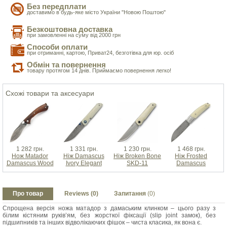
Без передплати
доставимо в будь-яке місто України "Новою Поштою"
Безкоштовна доставка
при замовленні на суму від 2000 грн
Способи оплати
при отриманні, картою, Приват24, безготівка для юр. осіб
Обмін та повернення
товару протягом 14 днів. Приймаємо повернення легко!
Схожі товари та аксесуари
1 282 грн.
1 331 грн.
1 230 грн.
1 468 грн.
Нож Matador
Ніж Damascus
Ніж Broken Bone
Ніж Frosted
Н
Damascus Wood
Ivory Elegant
SKD-11
Damascus
Про товар
Reviews (0)
Запитання
(0)
Спрощена версія ножа матадор з дамаським клинком – цього разу з
білим кістяним руків’ям, без жорсткої фіксації (slip joint замок), без
підшипників та інших відволікаючих фішок – чиста класика, як вона є.