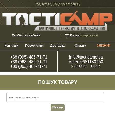
Раді вітати, (
вхід / реєстрація
)
Особистий кабінет
Кошик:
(порожньо)
Контакти
Повернення
Доставка
Оплата
ЗНИЖКИ
+38 (095) 486-71-71
info@tacticamp.ua
+38 (068) 486-71-71
Viber: 0681180450
+38 (063) 486-71-71
9:00-18:00 — Пн-Сб
ПОШУК ТОВАРУ