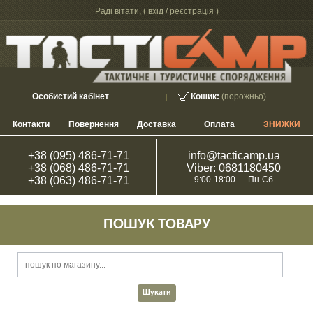
Раді вітати, (
вхід / реєстрація
)
Особистий кабінет
Кошик:
(порожньо)
Контакти
Повернення
Доставка
Оплата
ЗНИЖКИ
+38 (095) 486-71-71
info@tacticamp.ua
+38 (068) 486-71-71
Viber: 0681180450
+38 (063) 486-71-71
9:00-18:00 — Пн-Сб
ПОШУК ТОВАРУ