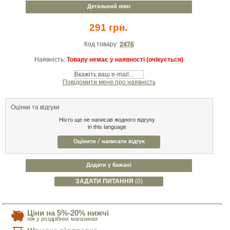
Детальний опис
291 грн.
Код товару:
2476
Наявність:
Товару немає у наявності (очікується)
Повідомити мене про наявність
Оцінки та відгуки
Ніхто ще не написав жодного відгуку
in this language
Оцінити / написати відгук
Додати у бажані
ЗАДАТИ ПИТАННЯ
(0)
Ціни на 5%-20% нижчі
ніж у роздрібних магазинах