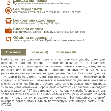
Швидка відправка
Відправляємо замовлення протягом 24 годин
Без передплати
доставимо в будь-яке місто України "Новою Поштою"
Безкоштовна доставка
при замовленні на суму від 2000 грн
Способи оплати
при отриманні, картою, Приват24, безготівка для юр. осіб
Обмін та повернення
товару протягом 14 днів. Приймаємо повернення легко!
Про товар
Reviews (0)
Запитання
(0)
Небольшая светодиодная лампа с встроенным диффузором для
освещения палатки, лагеря, стоянки на рыбалке и пр. Содержит
складную ручку, с помощью которой можно повесить ее под свод тента,
на ветке или прямо на груди. Благодаря диффузору светит мягким
рассеянным белым светом, не дает резких бликов. Всего светодиодов
три, марки 5730. Лампа имеет три режима свечения – максимальный,
средний и экономный. Включается и выключается длинным нажатием
кнопки включения. Питание осуществляется с помощью трех батареек
типа АА («пальчиковых»). Корпус лампы состоит из пластика и обладает
классом защиты IP47 (брызгозащита от капель и струй). Производитель
заявляет время свечения на максимально ярком режиме около 12 часов
и почти двое суток в экономном режиме. Воспользуйтесь кнопкой
быстрого заказа, чтобы купить портативную кемпинговую лампу AOTU
AT5523.