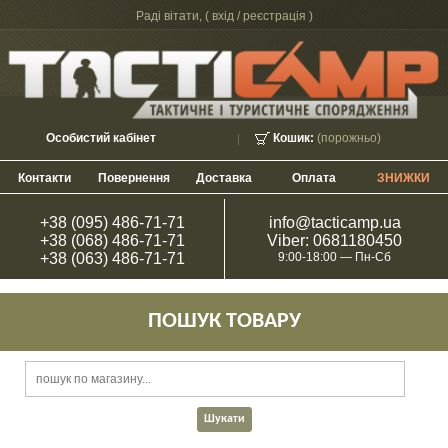
Раді вітати, (
вхід / реєстрація
)
Особистий кабінет
Кошик:
(порожньо)
Контакти
Повернення
Доставка
Оплата
ЗНИЖКИ
+38 (095) 486-71-71
info@tacticamp.ua
+38 (068) 486-71-71
Viber: 0681180450
+38 (063) 486-71-71
9:00-18:00 — Пн-Сб
ПОШУК ТОВАРУ