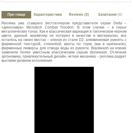
Про товар
Характеристики
Reviews (3)
Запитання
(4)
Реплика уже ставшего бестселлером представителя серии Delta –
«динозавра» Microtech Combat Troodon. В этом случае – в серых
металлических тонах. Как и классическая вариация в тактическом черном
цвете, данный экземпляр не потерял в качестве и материалах, все
осталось на своих местах – клинок из стали D2, алюминиевая рукоять с
фирменной текстурой, стеклобой, винты по торкс (как в оригинале),
фирменные люверсы для отвода воды из рукояти. Blackwash на клинке
заменили более уместным классическим серым stonewash. Отличная
эргономика, привлекательный дизайн, четкая механика – реплика радует
высоким уровнем исполнения.