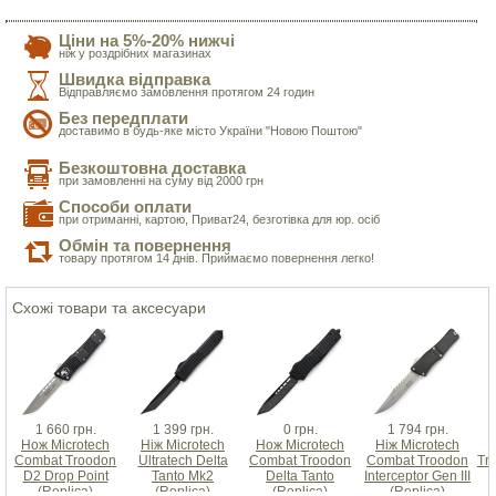
Ціни на 5%-20% нижчі
ніж у роздрібних магазинах
Швидка відправка
Відправляємо замовлення протягом 24 годин
Без передплати
доставимо в будь-яке місто України "Новою Поштою"
Безкоштовна доставка
при замовленні на суму від 2000 грн
Способи оплати
при отриманні, картою, Приват24, безготівка для юр. осіб
Обмін та повернення
товару протягом 14 днів. Приймаємо повернення легко!
Схожі товари та аксесуари
1 660 грн.
1 399 грн.
0 грн.
1 794 грн.
Нож Microtech
Ніж Microtech
Нож Microtech
Ніж Microtech
Combat Troodon
Ultratech Delta
Combat Troodon
Combat Troodon
Tr
D2 Drop Point
Tanto Mk2
Delta Tanto
Interceptor Gen III
(Replica)
(Replica)
(Replica)
(Replica)