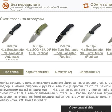
Без передплати
Обмін та п
доставимо в будь-яке місто України "Новою
товару протягом
Поштою"
Схожі товари та аксесуари
769 грн.
660 грн.
759 грн.
923 грн.
Нож Benchmade
Нож SOG KIKU XR
Ніж Zero Tolerance
Ніж Benchmade
Ніж
5700 Presidio II
G10 (Replica)
0350TS Assisted
980 Turret Nylon
Fli
Automatic
(Replica)
(Replica)
(Replica)
Про товар
Характеристики
Reviews (2)
Запитання
(2)
Репліка складного ножа з пружиною-асистом відкривання, створеного спільно 
фолдер з чіпким рифленим руків’ям, клинком у профілі танто та замком 
інструментом на всі випадки життя. Ніж зазнав певних змін у порівнянні з 
композитом G10, а клинок виготовили зі сталі D2. Осьовий вузол має пруж
двостороння кліпса глибокої посадки забезпечить зручну фіксацію ножа у
епліку ножа SOG Kiku Assisted G10.