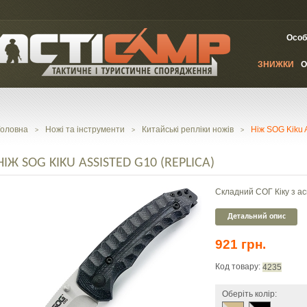
Особ
ЗНИЖКИ
О
Головна
Ножі та інструменти
Китайські репліки ножів
Ніж SOG Kiku A
>
>
>
НІЖ SOG KIKU ASSISTED G10 (REPLICA)
Складний СОГ Кіку з ас
Детальний опис
921 грн.
Код товару:
4235
Оберіть колір: