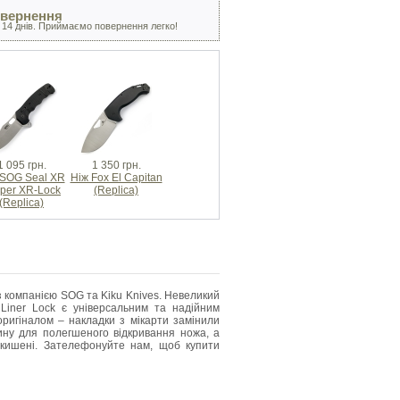
овернення
 14 днів. Приймаємо повернення легко!
1 095 грн.
1 350 грн.
 SOG Seal XR
Ніж Fox El Capitan
pper XR-Lock
(Replica)
(Replica)
з компанією SOG та Kiku Knives. Невеликий
Liner Lock є універсальним та надійним
оригіналом – накладки з мікарти замінили
ину для полегшеного відкривання ножа, а
 кишені. Зателефонуйте нам, щоб купити