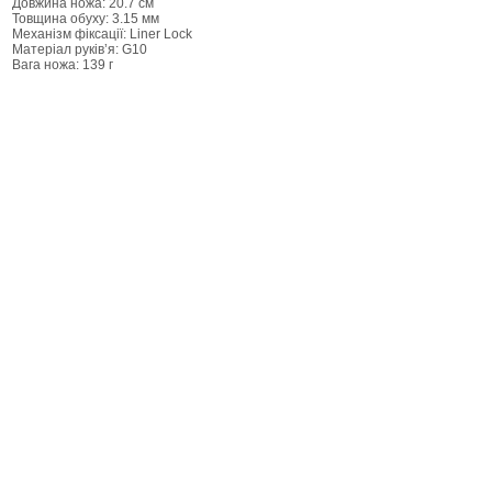
Довжина ножа: 20.7 см
Товщина обуху: 3.15 мм
Механізм фіксації: Liner Lock
Матеріал руків’я: G10
Вага ножа: 139 г