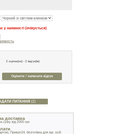
є у наявності (очікується)
аявність
2 оцінка(ок) - 2 відгук(ів)
Оцінити / написати відгук
АДАТИ ПИТАННЯ
(2)
а доставка
а суму від 2000 грн
лати
артою, Приват24, безготівка для юр. осіб