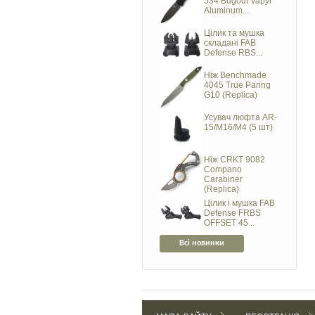
534 Bugout Vapyr
Aluminum...
Цілик та мушка
складані FAB
Defense RBS...
Ніж Benchmade
4045 True Paring
G10 (Replica)
Усувач люфта AR-
15/M16/M4 (5 шт)
Ніж CRKT 9082
Compano
Carabiner
(Replica)
Цілик і мушка FAB
Defense FRBS
OFFSET 45...
Всі новинки