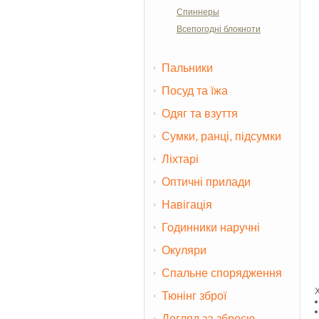
Спиннеры
Всепогодні блокноти
Пальники
Посуд та їжа
Одяг та взуття
Сумки, ранці, підсумки
Ліхтарі
Оптичні прилади
Навігація
Годинники наручні
Окуляри
Спальне спорядження
Тюнінг зброї
Догляд за зброєю