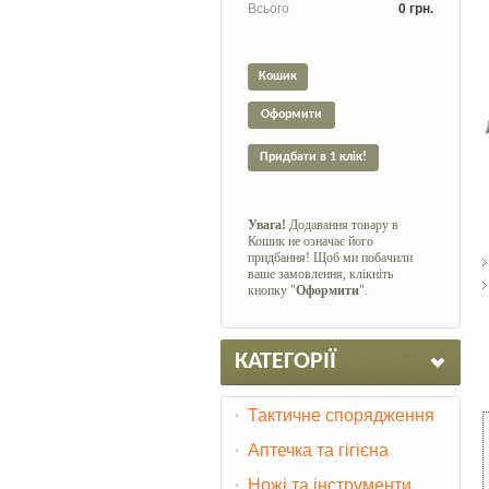
Всього
0 грн.
Кошик
Оформити
Придбати в 1 клік!
Увага!
Додавання товару в
Кошик не означає його
придбання! Щоб ми побачили
ваше замовлення, клікніть
кнопку "
Оформити
".
КАТЕГОРІЇ
Тактичне спорядження
Аптечка та гігієна
Ножі та інструменти