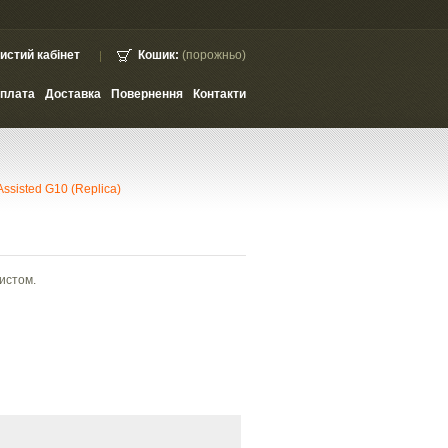
истий кабінет
Кошик:
(порожньо)
плата
Доставка
Повернення
Контакти
ssisted G10 (Replica)
истом.