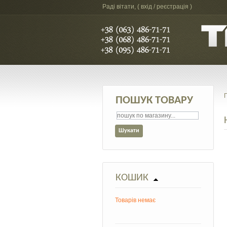
Раді вітати, (
вхід / реєстрація
)
ПОШУК ТОВАРУ
КОШИК
Товарів немає