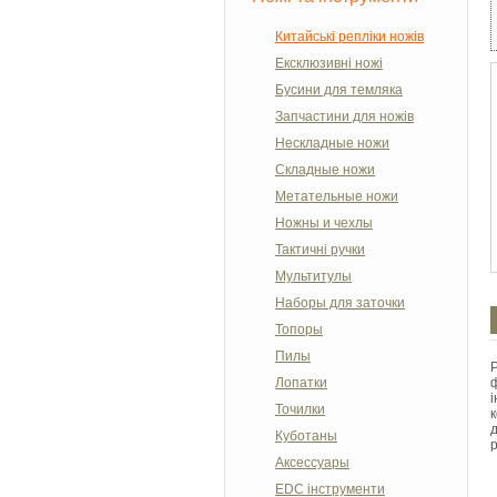
Китайські репліки ножів
Ексклюзивні ножі
Бусини для темляка
Запчастини для ножів
Нескладные ножи
Складные ножи
Метательные ножи
Ножны и чехлы
Тактичні ручки
Мультитулы
Наборы для заточки
Топоры
Пилы
Лопатки
Точилки
Куботаны
р
Аксессуары
EDC інструменти