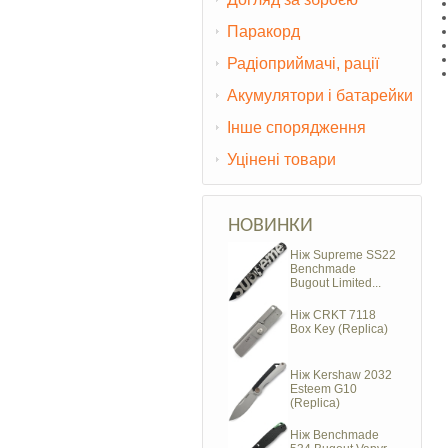
Паракорд
Радіоприймачі, рації
Акумулятори і батарейки
Інше спорядження
Уцінені товари
НОВИНКИ
Ніж Supreme SS22
Benchmade
Bugout Limited...
Ніж CRKT 7118
Box Key (Replica)
Ніж Kershaw 2032
Esteem G10
(Replica)
Ніж Benchmade