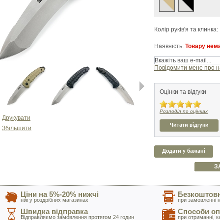
Колір руків'я та клинка:
Наявність:
Товару нема
Повідомити мене про н
Оцінки та відгуки
Next
Розподіл по оцінках
Друкувати
Читати відгуки
Збільшити
Додати у бажані
З
Ціни на 5%-20% нижчі
Безкоштовн
ніж у роздрібних магазинах
при замовленні н
Швидка відправка
Способи оп
Відправляємо замовлення протягом 24 годин
при отриманні, к