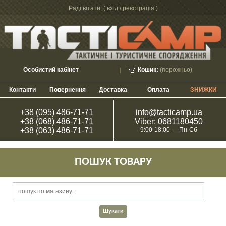
Раді вітати, (
вхід / реєстрація
)
Особистий кабінет
Кошик:
(порожньо)
Контакти
Повернення
Доставка
Оплата
ЗНИЖКИ
+38 (095) 486-71-71
info@tacticamp.ua
+38 (068) 486-71-71
Viber: 0681180450
+38 (063) 486-71-71
9:00-18:00 — Пн-Сб
ПОШУК ТОВАРУ