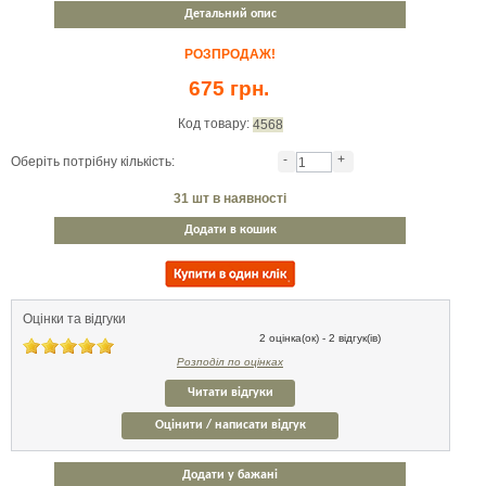
Детальний опис
РОЗПРОДАЖ!
675 грн.
Код товару:
4568
-
+
Оберіть потрібну кількість:
31
шт в наявності
Додати в кошик
Оцінки та відгуки
2 оцінка(ок) - 2 відгук(ів)
Розподіл по оцінках
Читати відгуки
Оцінити / написати відгук
Додати у бажані