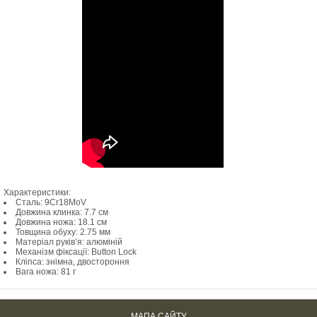
Характеристики:
Сталь: 9Cr18MoV
Довжина клинка: 7.7 см
Довжина ножа: 18.1 см
Товщина обуху: 2.75 мм
Матеріал руків’я: алюміній
Механізм фіксації: Button Lock
Кліпса: знімна, двостороння
Вага ножа: 81 г
МАПА САЙТУ