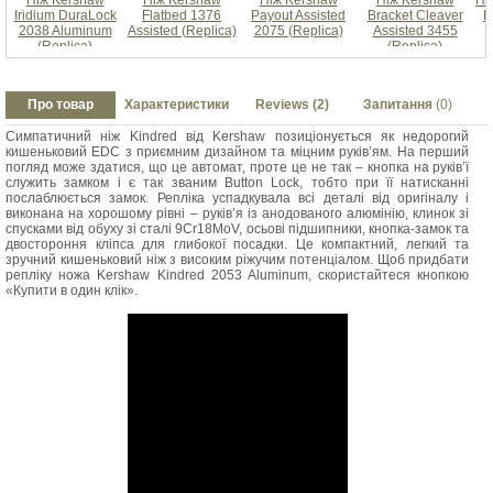
Ніж Kershaw
Ніж Kershaw
Ніж Kershaw
Ніж Kershaw
Ні
Iridium DuraLock
Flatbed 1376
Payout Assisted
Bracket Cleaver
B
2038 Aluminum
Assisted (Replica)
2075 (Replica)
Assisted 3455
(Replica)
(Replica)
Про товар
Характеристики
Reviews (2)
Запитання
(0)
Симпатичний ніж Kindred від Kershaw позиціонується як недорогий
кишеньковий EDC з приємним дизайном та міцним руків’ям. На перший
погляд може здатися, що це автомат, проте це не так – кнопка на руків’ї
служить замком і є так званим Button Lock, тобто при її натисканні
послаблюється замок. Репліка успадкувала всі деталі від оригіналу і
виконана на хорошому рівні – руків’я із анодованого алюмінію, клинок зі
спусками від обуху зі сталі 9Cr18MoV, осьові підшипники, кнопка-замок та
двостороння кліпса для глибокої посадки. Це компактний, легкий та
зручний кишеньковий ніж з високим ріжучим потенціалом. Щоб придбати
репліку ножа Kershaw Kindred 2053 Aluminum, скористайтеся кнопкою
«Купити в один клік».