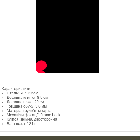
Характеристики:
Сталь: 5Cr13MoV
Довжина клинка: 8.5 см
Довжина ножа: 20 см
Товщина обуху: 3.6 мм
Матеріал руків’я: мікарта
Механізм фіксації: Frame Lock
Кліпса: знімна, двостороння
Вага ножа: 124 г