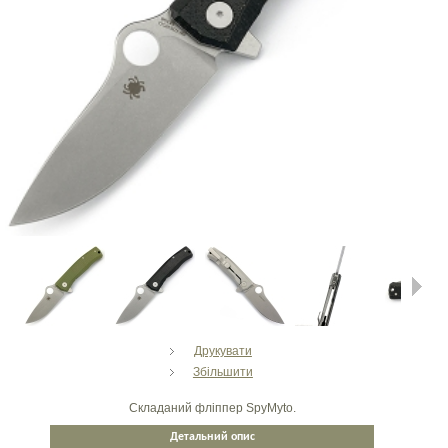
Next
Друкувати
Збільшити
Складаний фліппер SpyMyto.
Детальний опис