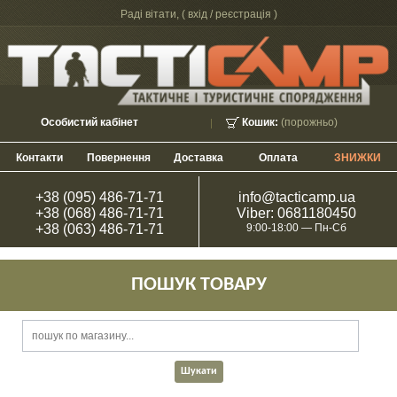
Раді вітати, (
вхід / реєстрація
)
Особистий кабінет
Кошик:
(порожньо)
Контакти
Повернення
Доставка
Оплата
ЗНИЖКИ
+38 (095) 486-71-71
info@tacticamp.ua
+38 (068) 486-71-71
Viber: 0681180450
+38 (063) 486-71-71
9:00-18:00 — Пн-Сб
ПОШУК ТОВАРУ