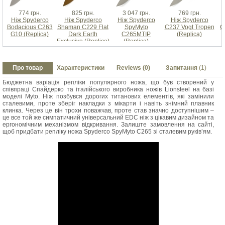
774 грн.
825 грн.
3 047 грн.
769 грн.
Ніж Spyderco
Ніж Spyderco
Ніж Spyderco
Ніж Spyderco
Н
Bodacious C263
Shaman C229 Flat
SpyMyto
C237 Vogt Tropen
C
G10 (Replica)
Dark Earth
C265MTIP
(Replica)
Exclusive (Replica)
(Replica)
Про товар
Характеристики
Reviews (0)
Запитання
(1)
Бюджетна варіація репліки популярного ножа, що був створений у
співпраці Спайдерко та італійського виробника ножів Lionsteel на базі
моделі Myto. Ніж позбувся дорогих титанових елементів, які замінили
сталевими, проте зберіг накладки з мікарти і навіть знімний плавник
клинка. Через це він трохи поважчав, проте став значно доступнішим –
це все той же симпатичний універсальний EDC ніж з цікавим дизайном та
ергономічним механізмом відкривання. Залиште замовлення на сайті,
щоб придбати репліку ножа Spyderco SpyMyto C265 зі сталевим руків’ям.