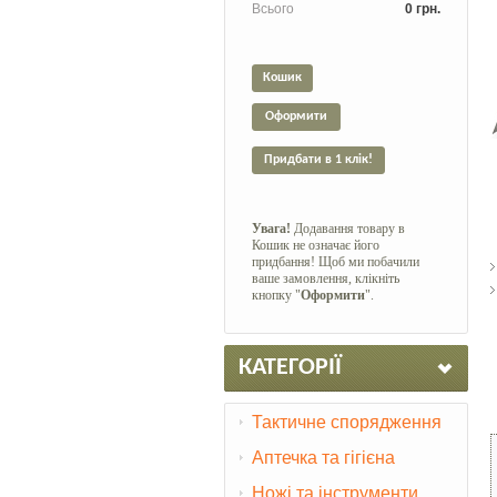
Всього
0 грн.
Кошик
Оформити
Придбати в 1 клік!
Увага!
Додавання товару в
Кошик не означає його
придбання! Щоб ми побачили
ваше замовлення, клікніть
кнопку "
Оформити
".
КАТЕГОРІЇ
Тактичне спорядження
Аптечка та гігієна
Ножі та інструменти