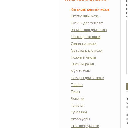
Китайські репліки ножів
Ексклюзивні ножі
Бусини для темляка
Запчастини для ножів
Нескладные ножи
Складные ножи
Метательные ножи
Ножны и чехлы
Тактичні ручки
Мультитулы
Наборы для заточки
Топоры
Пилы
Лопатки
Точилки
Куботаны
Аксессуары
S
EDC інструменти