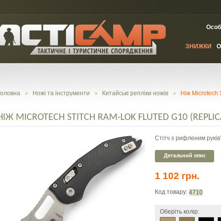
Особ
ЗНИЖКИ
О
Головна
Ножі та інструменти
Китайські репліки ножів
Ніж Microtech 
>
>
>
НІЖ MICROTECH STITCH RAM-LOK FLUTED G10 (REPLIC
Стітч з рифленим руків
Детальний опис
1 102 грн.
Код товару:
4710
Оберіть колір: