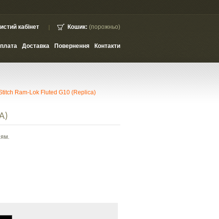
истий кабінет
Кошик:
(порожньо)
плата
Доставка
Повернення
Контакти
Stitch Ram-Lok Fluted G10 (Replica)
A)
’ям.