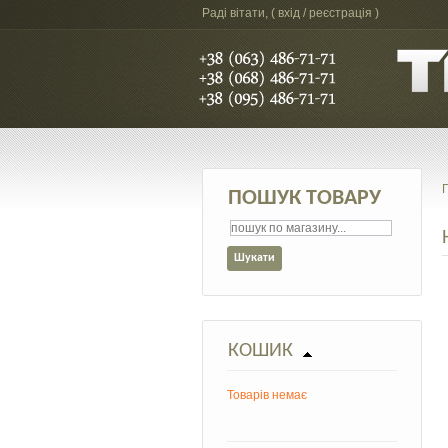
Раді вітати, (
вхід / реєстрація
)
ПОШУК ТОВАРУ
КОШИК
Товарів немає