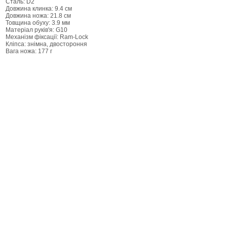
Сталь: D2
Довжина клинка: 9.4 см
Довжина ножа: 21.8 см
Товщина обуху: 3.9 мм
Матеріал руків'я: G10
Механізм фіксації: Ram-Lock
Кліпса: знімна, двостороння
Вага ножа: 177 г