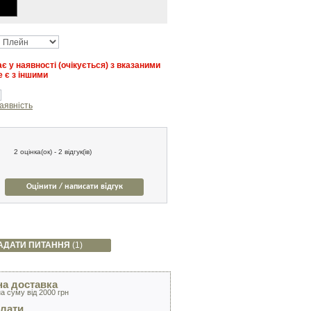
є у наявності (очікується) з вказаними
 є з іншими
аявність
2 оцінка(ок) - 2 відгук(ів)
Оцінити / написати відгук
АДАТИ ПИТАННЯ
(1)
а доставка
а суму від 2000 грн
лати