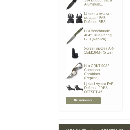
534 Bugout Vapyr
Aluminum...
Цілик та мушка
складані FAB
Defense RBS...
Ніж Benchmade
4045 True Paring
G10 (Replica)
Усувач люфта AR-
15/M16/M4 (5 шт)
Ніж CRKT 9082
Compano
Carabiner
(Replica)
Цілик і мушка FAB
Defense FRBS
OFFSET 45...
Всі новинки