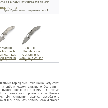
артою, Приват24, безготівка для юр. осіб
овернення
 14 днів. Приймаємо повернення легко!
2 699 грн.
2 819 грн.
ж Microtech
Ніж Marfione
itch Ram-Lok
Custom Stitch
ted Titanium
Ram-Lok SW Frag
(Replica)
Titanium...
анітними варіаціями ножів на нашому сайті
і атрибути моделі залишено без змін –
не руків’я, посилене сталевими пластинами
k та знімна двостороння кліпса. Плавне
ами. Для кріплення темляка передбачено
йті, щоб придбати репліку ножа Microtech