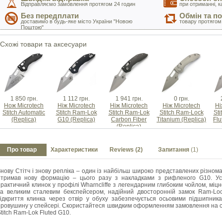
Відправляємо замовлення протягом 24 годин
при отриманні, к
Без передплати
Обмін та п
доставимо в будь-яке місто України "Новою
товару протягом
Поштою"
Схожі товари та аксесуари
1 850 грн.
1 112 грн.
1 941 грн.
0 грн.
Нож Microtech
Ніж Microtech
Ніж Microtech
Ніж Microtech
Ні
Stitch Automatic
Stitch Ram-Lok
Stitch Ram-Lok
Stitch Ram-Lock
St
(Replica)
G10 (Replica)
Carbon Fiber
Titanium (Replica)
Flu
(Replica)
Про товар
Характеристики
Reviews (2)
Запитання
(1)
Знову Стітч і знову репліка – один із найбільш широко представлених різном
отримав нову формацію – цього разу з накладками з рифленого G10. Ус
практичний клинок у профілі Wharncliffe з легендарним глибоким чойлом, міц
та великим сталевим бекспейсером, надійний двосторонній замок Ram-Loc
відкриття клинка через отвір у обуху забезпечується осьовими підшипник
провушину у спейсері. Скористайтеся швидким оформленням замовлення на са
titch Ram-Lok Fluted G10.