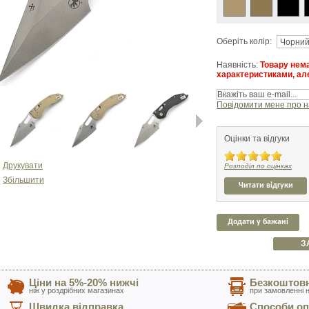
Оберіть колір:
Наявність:
Товару нема
характеристиками, але
Повідомити мене про н
Оцінки та відгуки
Next
Друкувати
Розподіл по оцінках
Збільшити
Читати відгуки
Додати у бажані
З
Ціни на 5%-20% нижчі
Безкоштовн
ніж у роздрібних магазинах
при замовленні н
Швидка відправка
Способи оп