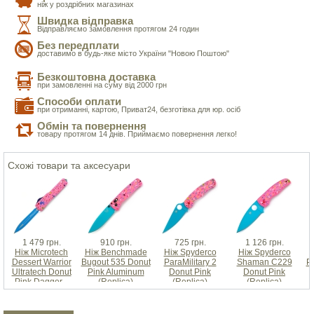
ніж у роздрібних магазинах
Швидка відправка
Відправляємо замовлення протягом 24 годин
Без передплати
доставимо в будь-яке місто України "Новою Поштою"
Безкоштовна доставка
при замовленні на суму від 2000 грн
Способи оплати
при отриманні, картою, Приват24, безготівка для юр. осіб
Обмін та повернення
товару протягом 14 днів. Приймаємо повернення легко!
Схожі товари та аксесуари
1 479 грн.
910 грн.
725 грн.
1 126 грн.
Ніж Microtech
Ніж Benchmade
Ніж Spyderco
Ніж Spyderco
Dessert Warrior
Bugout 535 Donut
ParaMilitary 2
Shaman C229
P
Ultratech Donut
Pink Aluminum
Donut Pink
Donut Pink
Pink Dagger...
(Replica)
(Replica)
(Replica)