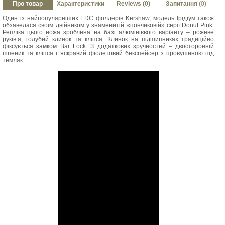
Про товар
Характеристики
Reviews (0)
Запитання
(0)
Один із найпопулярніших EDC фолдерів Kershaw, модель Ірідіум також
обзавелася своїм двійником у знаменитій «пончиковій» серії Donut Pink.
Репліка цього ножа зроблена на базі алюмінієвого варіанту – рожеве
руків’я, голубий клинок та кліпса. Клинок на підшипниках традиційно
фіксується замком Bar Lock. З додаткових зручностей – двосторонній
шпеник та кліпса і яскравий фіолетовий бекспейсер з провушиною під
темляк.