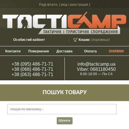
Раді вітати, (
вхід / реєстрація
)
Особистий кабінет
Кошик:
(порожньо)
Контакти
Повернення
Доставка
Оплата
ЗНИЖКИ
+38 (095) 486-71-71
info@tacticamp.ua
+38 (068) 486-71-71
Viber: 0681180450
+38 (063) 486-71-71
9:00-18:00 — Пн-Сб
ПОШУК ТОВАРУ