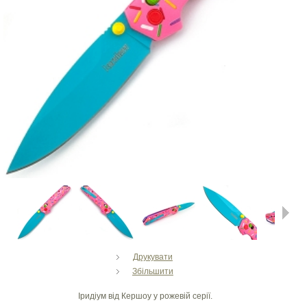
Next
Друкувати
Збільшити
Іридіум від Кершоу у рожевій серії.