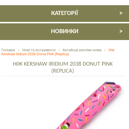
КАТЕГОРІЇ
НОВИНКИ
Головна
Ножі та інструменти
Китайські репліки ножів
Ніж
>
>
>
Kershaw Iridium 2038 Donut Pink (Replica)
НІЖ KERSHAW IRIDIUM 2038 DONUT PINK
(REPLICA)