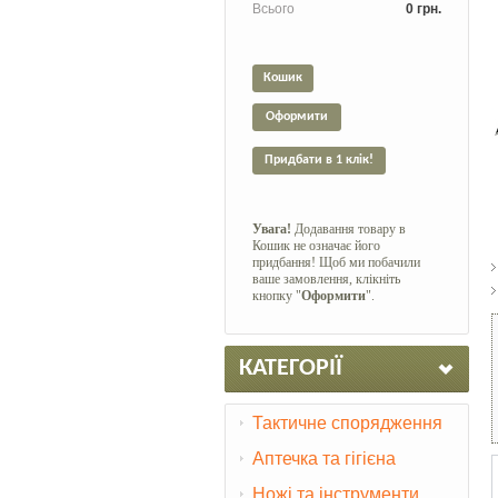
Всього
0 грн.
Кошик
Оформити
Придбати в 1 клік!
Увага!
Додавання товару в
Кошик не означає його
придбання! Щоб ми побачили
ваше замовлення, клікніть
кнопку "
Оформити
".
КАТЕГОРІЇ
Тактичне спорядження
Аптечка та гігієна
Ножі та інструменти