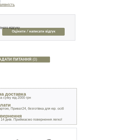
аявність
ного відгуку
Оцінити / написати відгук
АДАТИ ПИТАННЯ
(0)
а доставка
а суму від 2000 грн
лати
артою, Приват24, безготівка для юр. осіб
овернення
 14 днів. Приймаємо повернення легко!