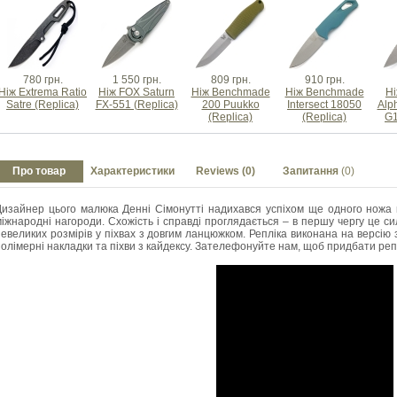
780 грн.
1 550 грн.
809 грн.
910 грн.
Ніж Extrema Ratio
Ніж FOX Saturn
Ніж Benchmade
Ніж Benchmade
Ні
Satre (Replica)
FX-551 (Replica)
200 Puukko
Intersect 18050
Alph
(Replica)
(Replica)
G1
Про товар
Характеристики
Reviews (0)
Запитання
(0)
Дизайнер цього малюка Денні Сімонутті надихався успіхом ще одного ножа в
міжнародні нагороди. Схожість і справді проглядається – в першу чергу це 
невеликих розмірів у піхвах з довгим ланцюжком. Репліка виконана на версі
олімерні накладки та піхви з кайдексу. Зателефонуйте нам, щоб придбати реп