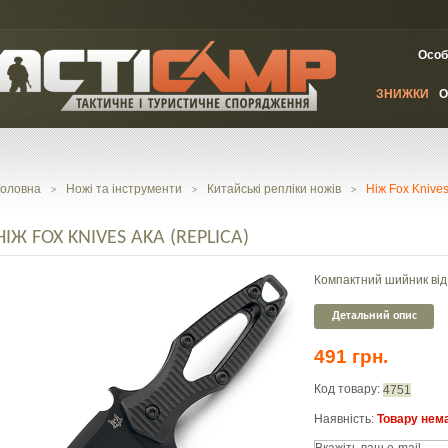
Особ
ЗНИЖКИ
О
Головна
Ножі та інструменти
Китайські репліки ножів
Ніж Fox Knives
>
>
>
НІЖ FOX KNIVES AKA (REPLICA)
Компактний шийник від
Детальний опис
491 грн.
Код товару:
4751
Наявність:
Товару нема