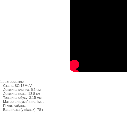
Характеристики:
Сталь: 8Cr13MoV
Довжина клинка: 6.1 см
Довжина ножа: 13.8 см
Товщина обуху: 3.15 мм
Матеріал руків'я: полімер
Піхви: кайдекс
Вага ножа (у піхвах): 78 г