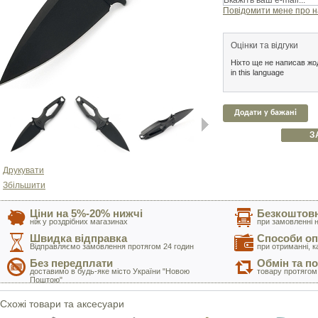
Повідомити мене про н
Оцінки та відгуки
Ніхто ще не написав жод
in this language
Додати у бажані
З
Next
Друкувати
Збільшити
Ціни на 5%-20% нижчі
Безкоштовн
ніж у роздрібних магазинах
при замовленні н
Швидка відправка
Способи оп
Відправляємо замовлення протягом 24 годин
при отриманні, к
Без передплати
Обмін та п
доставимо в будь-яке місто України "Новою
товару протягом
Поштою"
Схожі товари та аксесуари