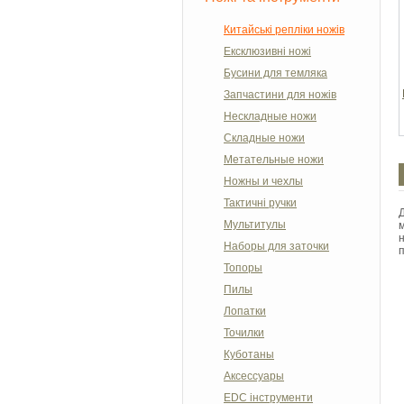
Китайські репліки ножів
Ексклюзивні ножі
Бусини для темляка
Запчастини для ножів
Нескладные ножи
Складные ножи
Метательные ножи
Ножны и чехлы
Тактичні ручки
Мультитулы
Наборы для заточки
п
Топоры
Пилы
Лопатки
Точилки
Куботаны
Аксессуары
EDC інструменти