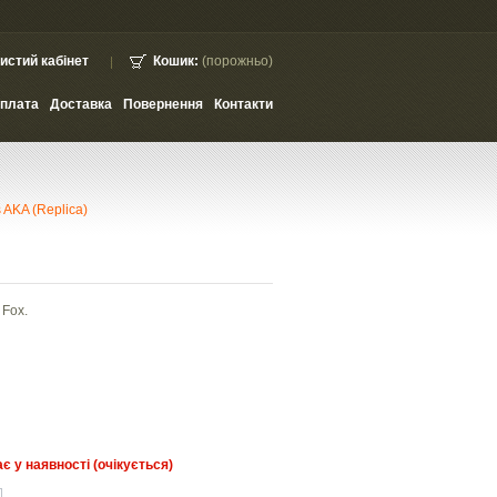
истий кабінет
Кошик:
(порожньо)
плата
Доставка
Повернення
Контакти
 AKA (Replica)
 Fox.
є у наявності (очікується)