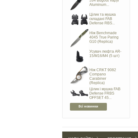
534 Bugout Vapyr
Aluminum...
Цілик та мушка
складані FAB
Defense RBS...
Ніж Benchmade
4045 True Paring
G10 (Replica)
Усувач люфта AR-
15/M16/M4 (5 шт)
Ніж CRKT 9082
Compano
Carabiner
(Replica)
Цілик і мушка FAB
Defense FRBS
OFFSET 45...
Всі новинки