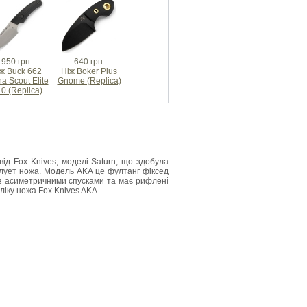
950 грн.
640 грн.
ж Buck 662
Ніж Boker Plus
a Scout Elite
Gnome (Replica)
0 (Replica)
ід Fox Knives, моделі Saturn, що здобула
силует ножа. Модель AKA це фултанг фіксед
ю з асиметричними спусками та має рифлені
ліку ножа Fox Knives AKA.