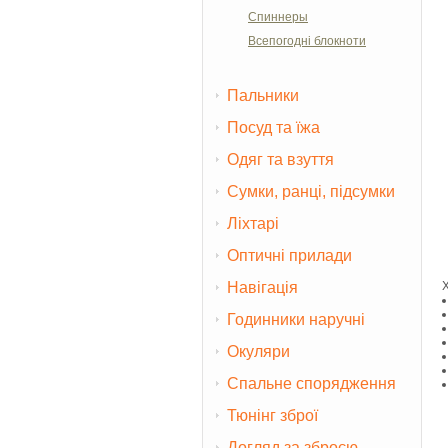
Спиннеры
Всепогодні блокноти
Пальники
Посуд та їжа
Одяг та взуття
Сумки, ранці, підсумки
Ліхтарі
Оптичні прилади
Навігація
Годинники наручні
Окуляри
Спальне спорядження
Тюнінг зброї
Догляд за зброєю