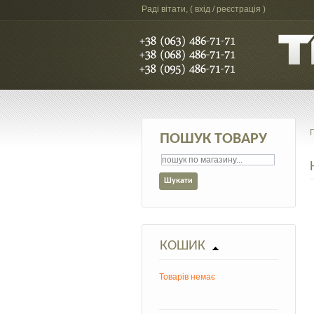
Раді вітати, (
вхід / реєстрація
)
ПОШУК ТОВАРУ
КОШИК
Товарів немає