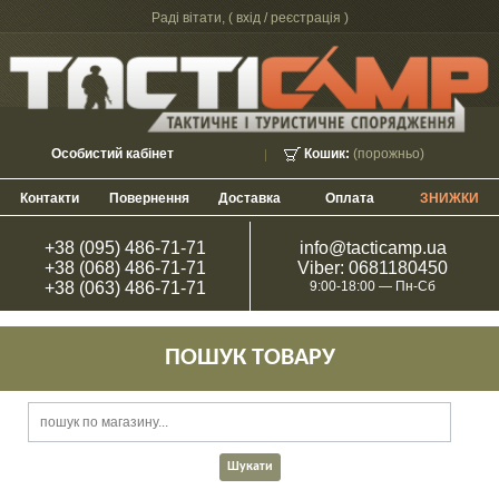
Раді вітати, (
вхід / реєстрація
)
Особистий кабінет
Кошик:
(порожньо)
Контакти
Повернення
Доставка
Оплата
ЗНИЖКИ
+38 (095) 486-71-71
info@tacticamp.ua
+38 (068) 486-71-71
Viber: 0681180450
+38 (063) 486-71-71
9:00-18:00 — Пн-Сб
ПОШУК ТОВАРУ