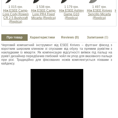
1 015 грн.
1 538 грн.
1 179 грн.
1 497 грн.
Ніж ESEE Camp-
Ніж ESEE Camp-
Ніж ESEE Ashley
Ніж ESEE Knives
Н
Lore Cody Rowen
Lore PR4 Fixed
Game G10
Sencillo Micarta
CR 2.5 Bushcraft
Micarta (Replica)
(Replica)
(Replica)
(Replica)
Про товар
Характеристики
Reviews (0)
Запитання
(0)
Черговий компактний інструмент від ESEE Knives – фултанг фіксед з
коротким широким клинком зі спусками від обуху та прямим руків’ям з
накладками із мікарти. Як компенсацію відсутності виїмок під пальці на
руків’ї дизайнер передбачив глибокий чойл як упор для вказівного пальця
при різі. Традиційно для фіксованих ножів комплектується піхвами з
кайдексу.