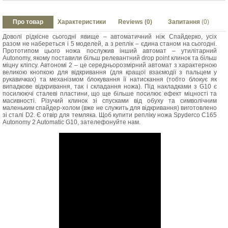
Про товар
Характеристики
Reviews (0)
Запитання
(0)
Доволі рідкісне сьогодні явище – автоматичний ніж Спайдерко, усіх
разом не набереться і 5 моделей, а з реплік – єдина станом на сьогодні.
Прототипом цього ножа послужив інший автомат – утилітарний
Autonomy, якому поставили більш релевантний drop point клинок та більш
міцну кліпсу. Автономі 2 – це середньорозмірний автомат з характерною
великою кнопкою для відкривання (для кращої взаємодії з пальцем у
рукавичках) та механізмом блокування її натискання (тобто блокує як
випадкове відкривання, так і складання ножа). Під накладками з G10 є
посилюючі сталеві пластини, що ще більше посилює ефект міцності та
масивності. Різучий клинок зі спусками від обуху та символічним
маленьким спайдер-холом (вже не служить для відкривання) виготовлено
зі сталі D2. Є отвір для темляка. Щоб купити репліку ножа Spyderco C165
Autonomy 2 Automatic G10, зателефонуйте нам.