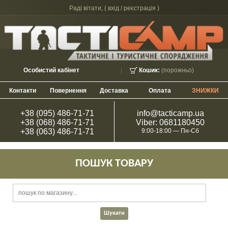
Раді вітати, (
вхід / реєстрація
)
Особистий кабінет
Кошик:
(порожньо)
Контакти
Повернення
Доставка
Оплата
ЗНИЖКИ
+38 (095) 486-71-71
info@tacticamp.ua
+38 (068) 486-71-71
Viber: 0681180450
+38 (063) 486-71-71
9:00-18:00 — Пн-Сб
ПОШУК ТОВАРУ