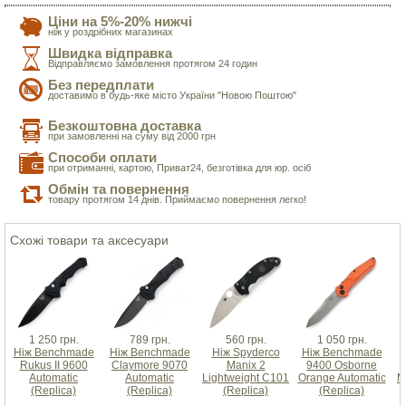
Ціни на 5%-20% нижчі
ніж у роздрібних магазинах
Швидка відправка
Відправляємо замовлення протягом 24 годин
Без передплати
доставимо в будь-яке місто України "Новою Поштою"
Безкоштовна доставка
при замовленні на суму від 2000 грн
Способи оплати
при отриманні, картою, Приват24, безготівка для юр. осіб
Обмін та повернення
товару протягом 14 днів. Приймаємо повернення легко!
Схожі товари та аксесуари
1 250 грн.
789 грн.
560 грн.
1 050 грн.
Ніж Benchmade
Ніж Benchmade
Ніж Spyderco
Ніж Benchmade
Rukus II 9600
Claymore 9070
Manix 2
9400 Osborne
Automatic
Automatic
Lightweight C101
Orange Automatic
M
(Replica)
(Replica)
(Replica)
(Replica)