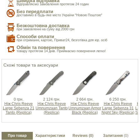
Швидка відправка
Відправляємо замовлення протягом 24 годин
Без передплати
доставимо в будь-яке місто України "Новою Поштою"
Безкоштовна доставка
при замовленні на суму від 2000 грн
Способи оплати
при отриманні, картою, Приват24, безготівка для юр. осіб
Обмін та повернення
товару протягом 14 днів. Приймаємо повернення легко!
Схожі товари та аксесуари
0 грн.
2 124 грн.
2 664 грн.
6 250 грн.
Ніж Chris Reeve
Ніж Chris Reeve
Ніж Chris Reeve
Ніж Chris Reeve
Н
Large Sebenza 21
Umnumzaan Tanto
Umnumzaan Armor
Large Sebenza 31
La
Tanto (Replica)
(Replica)
Black (Replica)
Night Sky (Replica)
SP
Про товар
Характеристики
Reviews (0)
Запитання
(0)