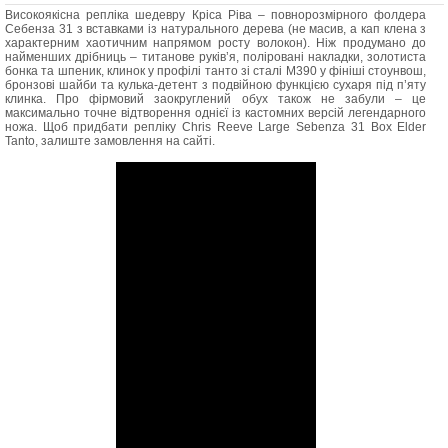
Високоякісна репліка шедевру Кріса Ріва – повнорозмірного фолдера
Себенза 31 з вставками із натурального дерева (не масив, а кап клена з
характерним хаотичним напрямом росту волокон). Ніж продумано до
найменших дрібниць – титанове руків’я, поліровані накладки, золотиста
бонка та шпеник, клинок у профілі танто зі сталі M390 у фініші стоунвош,
бронзові шайби та кулька-детент з подвійною функцією сухаря під п’яту
клинка. Про фірмовий заокруглений обух також не забули – це
максимально точне відтворення однієї із кастомних версій легендарного
ножа. Щоб придбати репліку Chris Reeve Large Sebenza 31 Box Elder
Tanto, залиште замовлення на сайті.