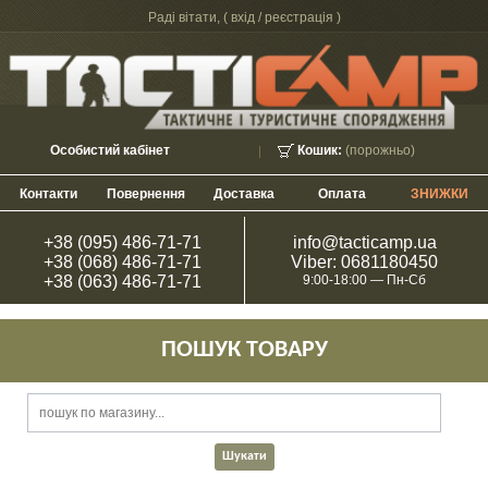
Раді вітати, (
вхід / реєстрація
)
Особистий кабінет
Кошик:
(порожньо)
Контакти
Повернення
Доставка
Оплата
ЗНИЖКИ
+38 (095) 486-71-71
info@tacticamp.ua
+38 (068) 486-71-71
Viber: 0681180450
+38 (063) 486-71-71
9:00-18:00 — Пн-Сб
ПОШУК ТОВАРУ