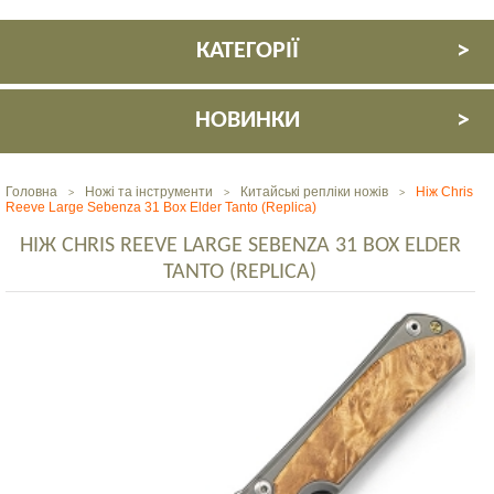
КАТЕГОРІЇ
НОВИНКИ
Головна
Ножі та інструменти
Китайські репліки ножів
Ніж Chris
>
>
>
Reeve Large Sebenza 31 Box Elder Tanto (Replica)
НІЖ CHRIS REEVE LARGE SEBENZA 31 BOX ELDER
TANTO (REPLICA)