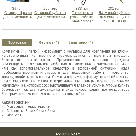
36 грн.
267 грн.
333 грн.
281 грн.
Стингер-брелок
Стальной куботан
Тактическая
Латунный куботан
для самозащиты
для самозащиты
ручка-куботан
для самозащиты
Steel Stinger
YYEDC Brass
Про товар
Reviews (4)
Запитання
(4)
Компактный и легкий инструмент с кольцом для крепления на ключи,
изготовленный из прочного термопластика с приятной наощупь
бархатной поверхностью. Применяется в качестве средства
самозащиты нелетального действия от животных и злоумышленников
или как вспомогательное средство в экстренной ситуации, когда
необходим прочный инструмент для подручной работы – ковырять,
копать, разбить стекло и т.д. Сам стингер имеет форму кошачьей головы,
при этом глаза выступают отверстиями под пальцы, а уши – рабочими
кончиками, на которых сосредотачивается главное усилие. Чтобы купить
брелок-стингер для самозащиты в виде головы кошки, воспользуйтесь
быстрым оформлением заказа на нашем сайте.
Характеристики:
Материал: термопластик
Габариты: 8 см х 6 см х 2 см
Вес: 27 г
МАПА САЙТУ