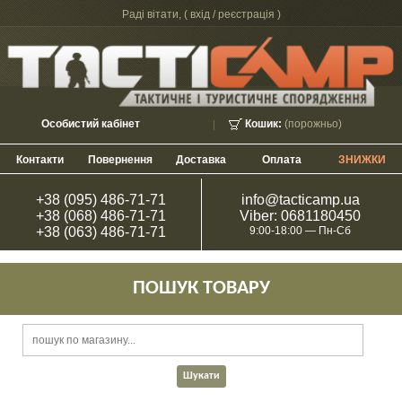
Раді вітати, (
вхід / реєстрація
)
Особистий кабінет
Кошик:
(порожньо)
Контакти
Повернення
Доставка
Оплата
ЗНИЖКИ
+38 (095) 486-71-71
info@tacticamp.ua
+38 (068) 486-71-71
Viber: 0681180450
+38 (063) 486-71-71
9:00-18:00 — Пн-Сб
ПОШУК ТОВАРУ