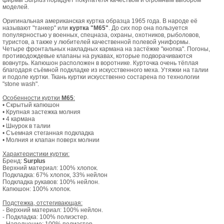
фирмы Surplus порадует покупателя качеством и огромным выбором
моделей.
Оригинальная американская куртка образца 1965 года. В народе её
называют "танкер" или
куртка "M65"
. До сих пор она пользуется
популярностью у военных, спецназа, охраны, охотников, рыболовов,
туристов, а также у любителей качественной полевой униформы.
Четыре фронтальных накладных кармана на застёжке "кнопка". Погоны,
противодождевые клапаны на рукавах, которые подворачиваются
вовнутрь. Капюшон расположен в воротнике. Курточка очень тёплая
благодаря съёмной подкладке из искусственного меха. Утяжки на талии
и подоле куртки. Ткань куртки искусственно состарена по технологии
"stone wash".
Особенности куртки
M65
:
• Скрытый капюшон
• Крупная застежка молния
• 4 кармана
• Шнурок в талии
• Съемная стеганная подкладка
• Молния и клапан поверх молнии
Характеристики куртки:
Бренд:
Surplus
Верхний материал: 100% хлопок.
Подкладка: 67% хлопок, 33% нейлон
Подкладка рукавов: 100% нейлон.
Капюшон: 100% хлопок.
Подстежка, отстегивающая:
- Верхний материал: 100% нейлон.
- Подкладка: 100% полиэстер.