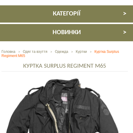
КАТЕГОРІЇ
НОВИНКИ
Головна
Одяг та взуття
Одежда
Куртки
Куртка Surplus
>
>
>
>
Regiment M65
КУРТКА SURPLUS REGIMENT M65