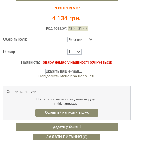
РОЗПРОДАЖ!
4 134 грн.
Код товару:
20-2501-63
Оберіть колір:
Розмір:
Наявність:
Товару немає у наявності (очікується)
Повідомити мене про наявність
Оцінки та відгуки
Ніхто ще не написав жодного відгуку
in this language
Оцінити / написати відгук
Додати у бажані
ЗАДАТИ ПИТАННЯ
(0)