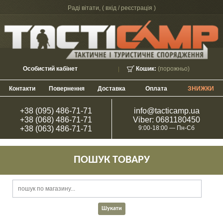
Раді вітати, (
вхід / реєстрація
)
Особистий кабінет
Кошик:
(порожньо)
Контакти
Повернення
Доставка
Оплата
ЗНИЖКИ
+38 (095) 486-71-71
info@tacticamp.ua
+38 (068) 486-71-71
Viber: 0681180450
+38 (063) 486-71-71
9:00-18:00 — Пн-Сб
ПОШУК ТОВАРУ