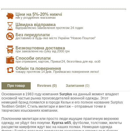
Ціни на 5%-20% нижчі
ніж у роздрібних магазинах
Швидка відправка
Відправляємо замовлення протягом 24 годин
Без передплати
доставимо в будь-яке місто України "Новою Поштою"
Безкоштовна доставка
при замовленні на суму від 2000 грн
Способи оплати
при отриманні, картою, Приват24, безготівка для юр. осіб
Обмін та повернення
товару протягом 14 днів. Приймаємо повернення легко!
Про товар
Reviews (0)
Запитання
(0)
Основанная в 1983 году компания
Surplus
на данный момент владеет
основной частью рынка производителей военной одежды. Этот
немецкий брэнд появился в городе Кельн и его полное название Surplus
Textilien GmbH. Стиль милитари и винтаж – отправные точки в
творческих изысканиях компании.
Поклонники милитари или просто люди ищущие практичную верхнюю
одежду, не уйдут без покупки.
Куртка м65
, футболки, толстовки, жилеты
расцветки камуфляж ждут вас на наших полках. Немецкая одежда