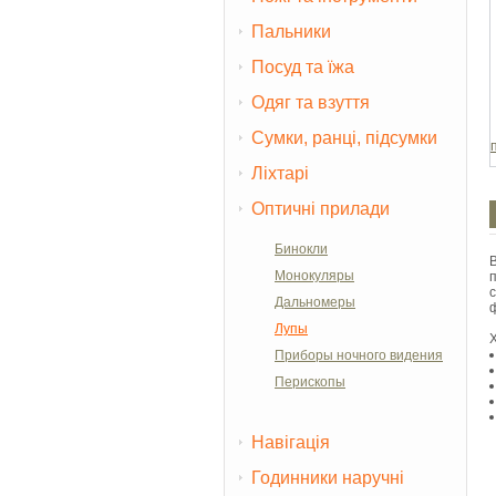
Пальники
Посуд та їжа
Одяг та взуття
Сумки, ранці, підсумки
Ліхтарі
Оптичні прилади
Бинокли
Монокуляры
Дальномеры
Лупы
Приборы ночного видения
Перископы
Навігація
Годинники наручні