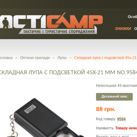
Особ
ЗНИЖКИ
О
Головна
Оптичні прилади
Лупы
Складная лупа с подсветкой 45x-2
>
>
>
СКЛАДНАЯ ЛУПА С ПОДСВЕТКОЙ 45X-21 ММ NO.958
Небольшая 45-кратная
Детальний опис
88 грн.
Код товару:
9584
Наявність:
Товару нема