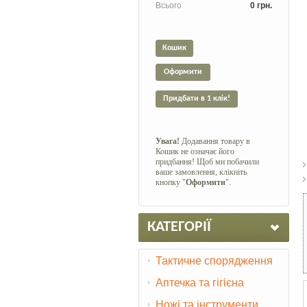
Всього
0 грн.
Кошик
Оформити
Придбати в 1 клік!
Увага!
Додавання товару в
Кошик не означає його
придбання! Щоб ми побачили
ваше замовлення, клікніть
кнопку "
Оформити
".
КАТЕГОРІЇ
Тактичне спорядження
Аптечка та гігієна
Ножі та інструменти