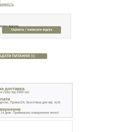
аявність
ного відгуку
Оцінити / написати відгук
АДАТИ ПИТАННЯ
(0)
а доставка
а суму від 2000 грн
лати
артою, Приват24, безготівка для юр. осіб
овернення
 14 днів. Приймаємо повернення легко!