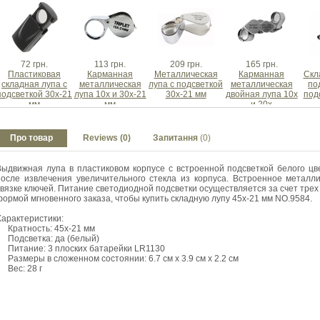
72 грн.
113 грн.
209 грн.
165 грн.
Пластиковая
Карманная
Металлическая
Карманная
Скл
складная лупа с
металлическая
лупа с подсветкой
металлическая
по
подсветкой 30х-21
лупа 10х и 30x-21
30х-21 мм
двойная лупа 10x
под
мм
мм
и 20x
Про товар
Reviews (0)
Запитання
(0)
Выдвижная лупа в пластиковом корпусе с встроенной подсветкой белого цв
после извлечения увеличительного стекла из корпуса. Встроенное металли
связке ключей. Питание светодиодной подсветки осуществляется за счет трех
формой мгновенного заказа, чтобы купить складную лупу 45x-21 мм NO.9584.
Характеристики:
Кратность: 45x-21 мм
Подсветка: да (белый)
Питание: 3 плоских батарейки LR1130
Размеры в сложенном состоянии: 6.7 см х 3.9 см х 2.2 см
Вес: 28 г