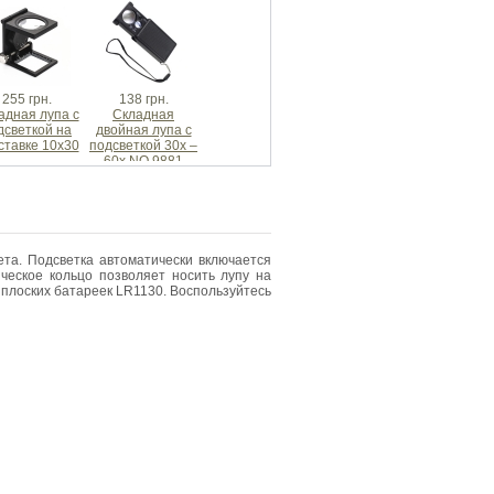
255 грн.
138 грн.
адная лупа с
Складная
дсветкой на
двойная лупа с
ставке 10x30
подсветкой 30х –
60х NO.9881
ета. Подсветка автоматически включается
ческое кольцо позволяет носить лупу на
 плоских батареек LR1130. Воспользуйтесь