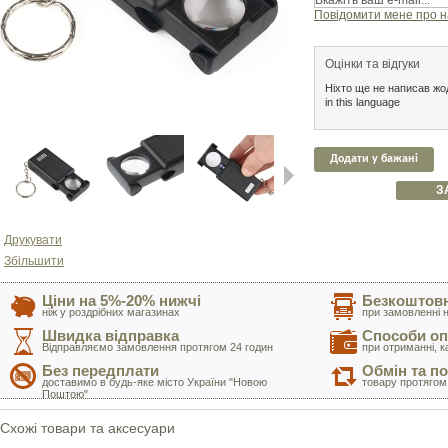
Повідомити мене про н
Оцінки та відгуки
Ніхто ще не написав жод
in this language
Додати у бажані
З
Next
Друкувати
Збільшити
Ціни на 5%-20% нижчі
Безкоштовн
ніж у роздрібних магазинах
при замовленні н
Швидка відправка
Способи оп
Відправляємо замовлення протягом 24 годин
при отриманні, к
Без передплати
Обмін та п
доставимо в будь-яке місто України "Новою
товару протягом
Поштою"
Схожі товари та аксесуари