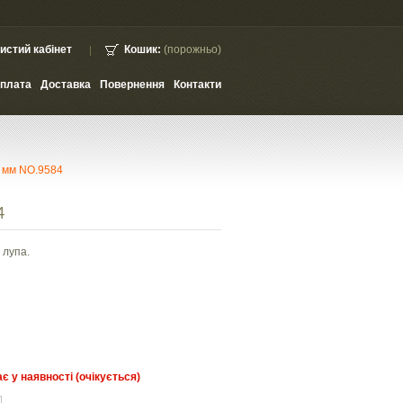
истий кабінет
Кошик:
(порожньо)
плата
Доставка
Повернення
Контакти
1 мм NO.9584
4
 лупа.
є у наявності (очікується)