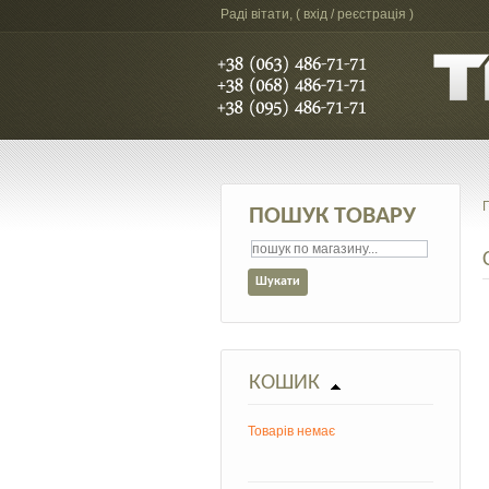
Раді вітати, (
вхід / реєстрація
)
ПОШУК ТОВАРУ
КОШИК
Товарів немає