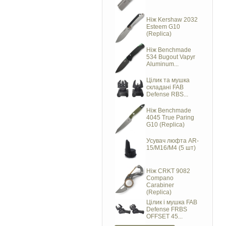
Ніж Kershaw 2032
Esteem G10
(Replica)
Ніж Benchmade
534 Bugout Vapyr
Aluminum...
Цілик та мушка
складані FAB
Defense RBS...
Ніж Benchmade
4045 True Paring
G10 (Replica)
Усувач люфта AR-
15/M16/M4 (5 шт)
Ніж CRKT 9082
Compano
Carabiner
(Replica)
Цілик і мушка FAB
Defense FRBS
OFFSET 45...