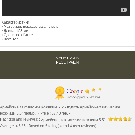
Характеристики:
• Материал: нержавеющая сталь
• Длина: 153 мм
• Сделано в Китае
• Вес: 32 г
МАПА САЙТУ
РЕЄСТРАЦІЯ
Армейские тактические ножницы 5.5" -
Купить Армейские тактические
ножницы 5.5" прямо...
-
Price :
57,40
грн. -
Rating(s) and review(s) :
Армейские тактические ножницы 5.5"
-
Average:
4.5
/
5
-
Based on
5
rating(s) and
4
user review(s).