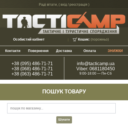
Раді вітати, (
вхід / реєстрація
)
Особистий кабінет
Кошик:
(порожньо)
Контакти
Повернення
Доставка
Оплата
ЗНИЖКИ
+38 (095) 486-71-71
info@tacticamp.ua
+38 (068) 486-71-71
Viber: 0681180450
+38 (063) 486-71-71
9:00-18:00 — Пн-Сб
ПОШУК ТОВАРУ