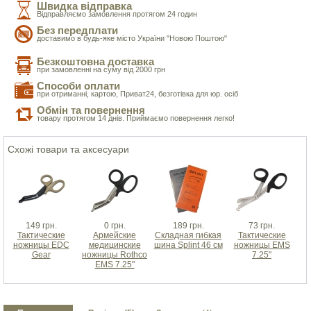
Швидка відправка
Відправляємо замовлення протягом 24 годин
Без передплати
доставимо в будь-яке місто України "Новою Поштою"
Безкоштовна доставка
при замовленні на суму від 2000 грн
Способи оплати
при отриманні, картою, Приват24, безготівка для юр. осіб
Обмін та повернення
товару протягом 14 днів. Приймаємо повернення легко!
Схожі товари та аксесуари
149 грн.
0 грн.
189 грн.
73 грн.
Тактические
Армейские
Складная гибкая
Тактические
ножницы EDC
медицинские
шина Splint 46 см
ножницы EMS
Gear
ножницы Rothco
7.25"
EMS 7.25"