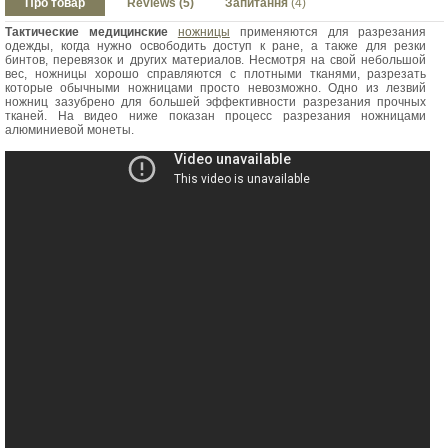
Про товар
Reviews (5)
Запитання
(4)
Тактические медицинские
ножницы
применяются для разрезания
одежды, когда нужно освободить доступ к ране, а также для резки
бинтов, перевязок и других материалов. Несмотря на свой небольшой
вес, ножницы хорошо справляются с плотными тканями, разрезать
которые обычными ножницами просто невозможно. Одно из лезвий
ножниц зазубрено для большей эффективности разрезания прочных
тканей. На видео ниже показан процесс разрезания ножницами
алюминиевой монеты.