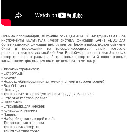
Помимо плоскогубцев,
Multi-Plier
оснащен еще 10 инструментами. Все
инструменты мультитула имеют систему фиксации SAF-T PLUS для
более надежной фиксации инструментов. Также в набор входят сменные
биты и переходник из высокоуглеродистой стали, которые
располагаются в отдельной обойме. В обойме располагаются 3 плоских
отвертки разного размера, 3 крестовых отвертки и 3 шестигранных
ключа. Также прилагается полотно ножовки по металлу.
Список инструментов:
• Острогубцы
• Кусачки
• Нож с комбинированной заточкой (прямой и серрейторной)
• RemGrit пила
• Ножницы
• Три плоские отвертки (маленькая, средняя, большая)
• Отвертка крестообразная
• Напильник
• Открывалка для консерв
• Кольцо для темляка
• Линейка
• Набор бит, включающий в себя:
- Три крестовые отвертки
- Три плоских отвертки
- Три ключа типа торкс