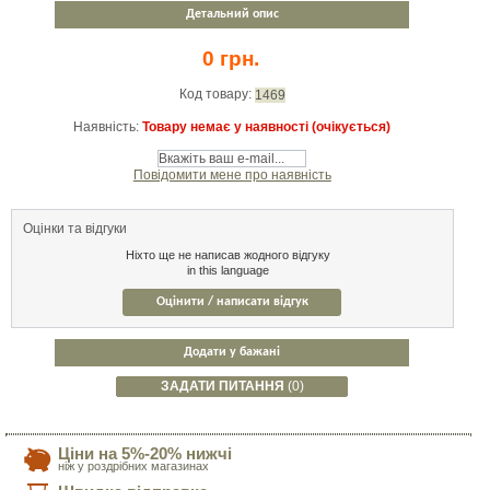
Детальний опис
0 грн.
Код товару:
1469
Наявність:
Товару немає у наявності (очікується)
Повідомити мене про наявність
Оцінки та відгуки
Ніхто ще не написав жодного відгуку
in this language
Оцінити / написати відгук
Додати у бажані
ЗАДАТИ ПИТАННЯ
(0)
Ціни на 5%-20% нижчі
ніж у роздрібних магазинах