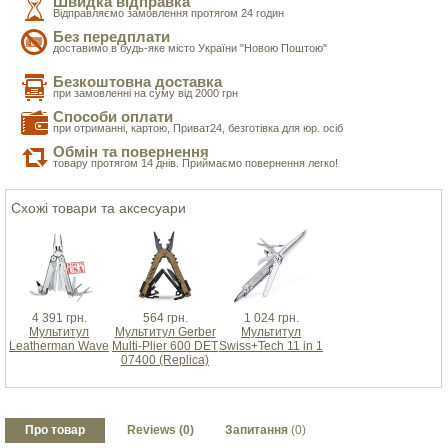
Швидка відправка
Відправляємо замовлення протягом 24 годин
Без передплати
доставимо в будь-яке місто України "Новою Поштою"
Безкоштовна доставка
при замовленні на суму від 2000 грн
Способи оплати
при отриманні, картою, Приват24, безготівка для юр. осіб
Обмін та повернення
товару протягом 14 днів. Приймаємо повернення легко!
Схожі товари та аксесуари
4 391 грн.
564 грн.
1 024 грн.
Мультитул
Мультитул Gerber
Мультитул
Leatherman Wave
Multi-Plier 600 DET
Swiss+Tech 11 in 1
07400 (Replica)
Про товар
Reviews (0)
Запитання
(0)