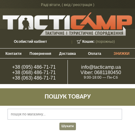
Раді вітати, (
вхід / реєстрація
)
Особистий кабінет
Кошик:
(порожньо)
Контакти
Повернення
Доставка
Оплата
ЗНИЖКИ
+38 (095) 486-71-71
info@tacticamp.ua
+38 (068) 486-71-71
Viber: 0681180450
+38 (063) 486-71-71
9:00-18:00 — Пн-Сб
ПОШУК ТОВАРУ