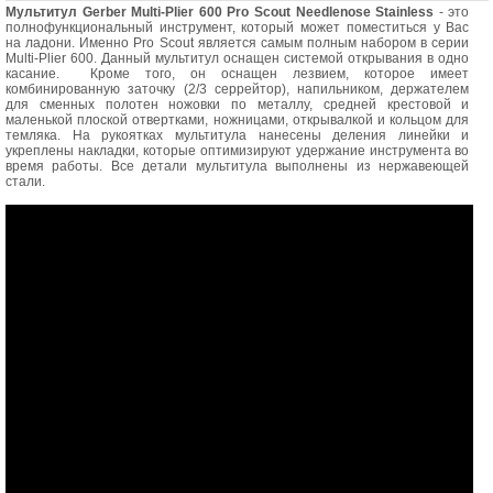
Мультитул Gerber Multi-Plier 600 Pro Scout
Needlenose Stainless
- это
полнофункциональный инструмент, который может поместиться у Вас
на ладони. Именно Pro Scout является самым полным набором в серии
Multi-Plier 600. Данный мультитул оснащен системой открывания в одно
касание. Кроме того, он оснащен лезвием, которое имеет
комбинированную заточку (2/3 серрейтор), напильником, держателем
для сменных полотен ножовки по металлу, средней крестовой и
маленькой плоской отвертками, ножницами, открывалкой и кольцом для
темляка. На рукоятках мультитула нанесены деления линейки и
укреплены накладки, которые оптимизируют удержание инструмента во
время работы. Все детали мультитула выполнены из нержавеющей
стали.