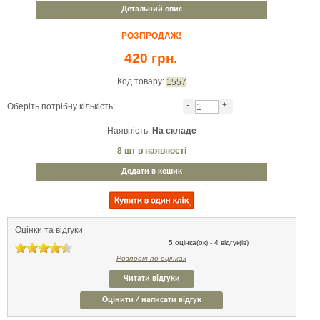
Детальний опис
РОЗПРОДАЖ!
420 грн.
Код товару:
1557
-
+
Оберіть потрібну кількість:
Наявність:
На складе
8
шт в наявності
Додати в кошик
Оцінки та відгуки
5 оцінка(ок) - 4 відгук(ів)
Розподіл по оцінках
Читати відгуки
Оцінити / написати відгук