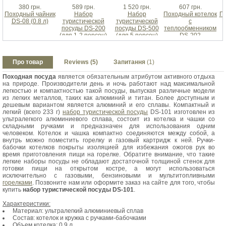
380 грн.
589 грн.
1 520 грн.
607 грн.
Походный чайник
Набор
Набор
Походный котелок
П
DS-08 (0.8 л)
туристической
туристической
с
посуды DS-200
посуды DS-500
теплообменником
(для 1-2 персон)
(для 5 персон)
DS-202
с
Про товар
Reviews (5)
Запитання
(1)
Походная посуда
является обязательным атрибутом активного отдыха
на природе. Производители день и ночь работают над максимальной
легкостью и компактностью такой посуды, выпуская различные модели
из легких металлов, таких как алюминий и титан. Более доступным и
дешевым вариантом является алюминий и его сплавы. Компактный и
легкий (всего 233 г)
набор туристической посуды
DS-101 изготовлен из
ультралегкого алюминиевого сплава, состоит из котелка и чашки со
складными ручками и предназначен для использования одним
человеком. Котелок и чашка компактно соединяются между собой, а
внутрь можно поместить горелку и газовый картридж к ней. Ручки-
бабочки котелков покрыты изоляцией для избежания ожогов рук во
время приготовления пищи на горелке. Обратите внимание, что такие
легкие наборы посуды не обладают достаточной толщиной стенок для
готовки пищи на открытом костре, а могут использоваться
исключительно с газовыми, бензиновыми и мультитопливными
горелками
. Позвоните нам или оформите заказ на сайте для того, чтобы
купить
набор туристической посуды DS-101
.
Характеристики:
Материал: ультралегкий алюминиевый сплав
Состав: котелок и кружка с ручками-бабочками
Объем котелка: 0.9 л