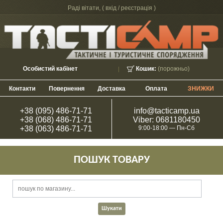
Раді вітати, (
вхід / реєстрація
)
Особистий кабінет
Кошик:
(порожньо)
Контакти
Повернення
Доставка
Оплата
ЗНИЖКИ
+38 (095) 486-71-71
info@tacticamp.ua
+38 (068) 486-71-71
Viber: 0681180450
+38 (063) 486-71-71
9:00-18:00 — Пн-Сб
ПОШУК ТОВАРУ