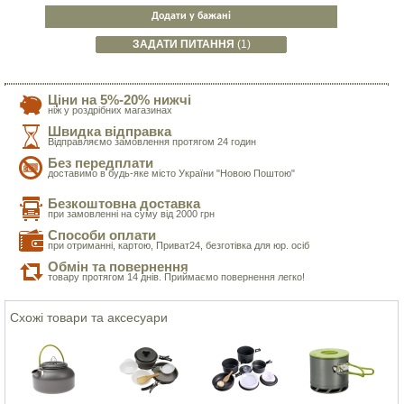
Додати у бажані
ЗАДАТИ ПИТАННЯ
(1)
Ціни на 5%-20% нижчі
ніж у роздрібних магазинах
Швидка відправка
Відправляємо замовлення протягом 24 годин
Без передплати
доставимо в будь-яке місто України "Новою Поштою"
Безкоштовна доставка
при замовленні на суму від 2000 грн
Способи оплати
при отриманні, картою, Приват24, безготівка для юр. осіб
Обмін та повернення
товару протягом 14 днів. Приймаємо повернення легко!
Схожі товари та аксесуари