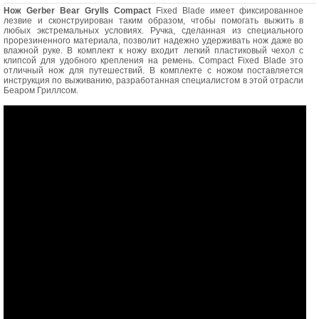
Нож Gerber Bear Grylls Compact
Fixed Blade имеет фиксированное
лезвие и сконструирован таким образом, чтобы помогать выжить в
любых экстремальных условиях. Ручка, сделанная из специального
прорезиненного материала, позволит надежно удерживать нож даже во
влажной руке. В комплект к ножу входит легкий пластиковый чехол с
клипсой для удобного крепления на ремень. Compact Fixed Blade это
отличный нож для путешествий. В комплекте с ножом поставляется
инструкция по выживанию, разработанная специалистом в этой отрасли
Беаром Гриллсом.