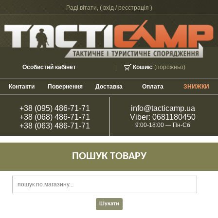
Раді вітати, (
вхід / реєстрація
)
Особистий кабінет
Кошик:
(порожньо)
Контакти
Повернення
Доставка
Оплата
ЗНИЖКИ
+38 (095) 486-71-71
info@tacticamp.ua
+38 (068) 486-71-71
Viber: 0681180450
+38 (063) 486-71-71
9:00-18:00 — Пн-Сб
ПОШУК ТОВАРУ