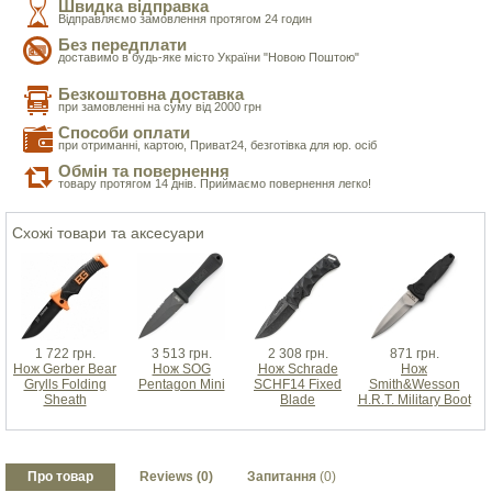
Швидка відправка
Відправляємо замовлення протягом 24 годин
Без передплати
доставимо в будь-яке місто України "Новою Поштою"
Безкоштовна доставка
при замовленні на суму від 2000 грн
Способи оплати
при отриманні, картою, Приват24, безготівка для юр. осіб
Обмін та повернення
товару протягом 14 днів. Приймаємо повернення легко!
Схожі товари та аксесуари
1 722 грн.
3 513 грн.
2 308 грн.
871 грн.
Нож Gerber Bear
Нож SOG
Нож Schrade
Нож
Grylls Folding
Pentagon Mini
SCHF14 Fixed
Smith&Wesson
Sheath
Blade
H.R.T. Military Boot
Про товар
Reviews (0)
Запитання
(0)