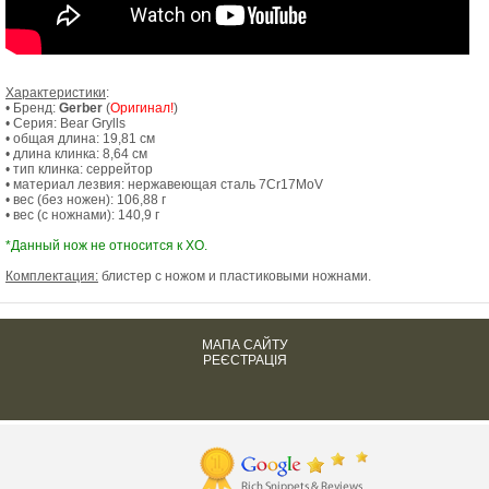
Характеристики
:
• Бренд:
Gerber
(
Оригинал!
)
• Серия: Bear Grylls
• общая длина: 19,81 см
• длина клинка: 8,64 см
• тип клинка: серрейтор
• материал лезвия: нержавеющая сталь 7Cr17MoV
• вес (без ножен): 106,88 г
• вес (с ножнами): 140,9 г
*Данный нож не относится к ХО.
Комплектация:
блистер с ножом и пластиковыми ножнами.
МАПА САЙТУ
РЕЄСТРАЦІЯ