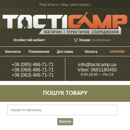
Раді вітати, (
вхід / реєстрація
)
Особистий кабінет
Кошик:
(порожньо)
Контакти
Повернення
Доставка
Оплата
ЗНИЖКИ
+38 (095) 486-71-71
info@tacticamp.ua
+38 (068) 486-71-71
Viber: 0681180450
+38 (063) 486-71-71
9:00-18:00 — Пн-Сб
ПОШУК ТОВАРУ