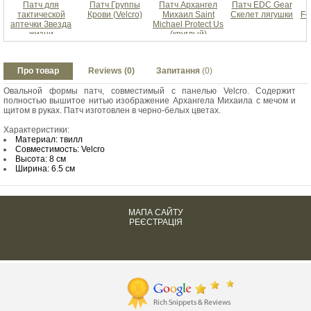
Патч для
Патч Группы
Патч Архангел
Патч EDC Gear
тактической
Крови (Velcro)
Михаил Saint
Скелет лягушки
Fo
аптечки Звезда
Michael Protect Us
жизни
(круглый)
Про товар
Reviews (0)
Запитання
(0)
Овальной формы патч, совместимый с панелью Velcro. Содержит
полностью вышитое нитью изображение Архангела Михаила с мечом и
щитом в руках. Патч изготовлен в черно-белых цветах.
Характеристики:
Материал: твилл
Совместимость: Velcro
Высота: 8 см
Ширина: 6.5 см
МАПА САЙТУ
РЕЄСТРАЦІЯ