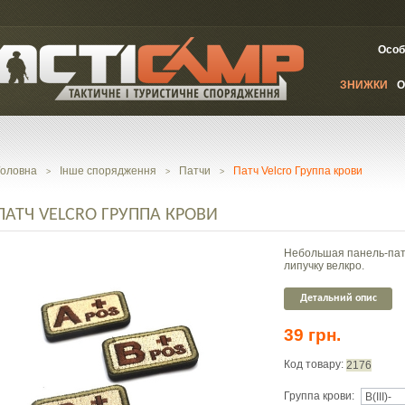
Особ
ЗНИЖКИ
О
Головна
Інше спорядження
Патчи
Патч Velcro Группа крови
>
>
>
ПАТЧ VELCRO ГРУППА КРОВИ
Небольшая панель-патч
липучку велкро.
Детальний опис
39 грн.
Код товару:
2176
Группа крови: