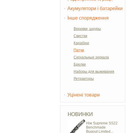
Акумулятори і батарейки
Інше спорядження
Веревки, шнуры
Свистки
Карабіни
Патчи
Сигнальные зеркала
Брелки
Наборы для выживания
Ретракторы
Уцінені товари
НОВИНКИ
Ніж Supreme SS22
Benchmade
Bugout Limited...