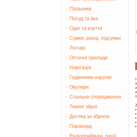
Пальники
Посуд та їжа
Одяг та взуття
Сумки, ранці, підсумки
Ліхтарі
Оптичні прилади
Навігація
Годинники наручні
Окуляри
Спальне спорядження
Тюнінг зброї
Догляд за зброєю
Паракорд
Радіоприймачі, рації