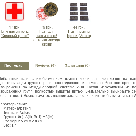
47 грн.
79 грн.
44 грн.
Патч для аптечки
Патч для
Патч Группы
"Красный крест"
тактической
Крови (Velcro)
аптечки Звезда
жизни
Про товар
Reviews (0)
Запитання
(0)
Небольшой патч с изображением группы крови для крепления на пане
идентификации группы крови пострадавшего и помогают быстрее принят
изображены по международной системе AB0. Патчи изготовлены из пло
изображения групп полностью вышиты нитью. Внимательно выбирайте св
подана ниже). Воспользуйтесь кнопкой заказа в один клик, чтобы купить
патч V
Характеристики:
Материал: твил
Тип: патч Velcro
Группы: 0(I), A(II), B(III), AB(IV)
Размеры: 5 см х 2.8 см
Вес: 1 г