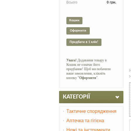
Всього
0 грн.
Кошик
Оформити
Придбати в 1 клік!
Увага!
Додавання товару в
Кошик не означає його
придбання! Щоб ми побачили
ваше замовлення, клікніть
кнопку "
Оформити
".
КАТЕГОРІЇ
Тактичне спорядження
Аптечка та гігієна
Ножі та інструменти