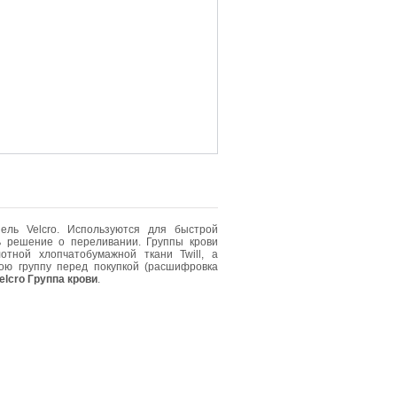
ль Velcro. Используются для быстрой
ь решение о переливании. Группы крови
тной хлопчатобумажной ткани Twill, а
ою группу перед покупкой (расшифровка
elcro Группа крови
.