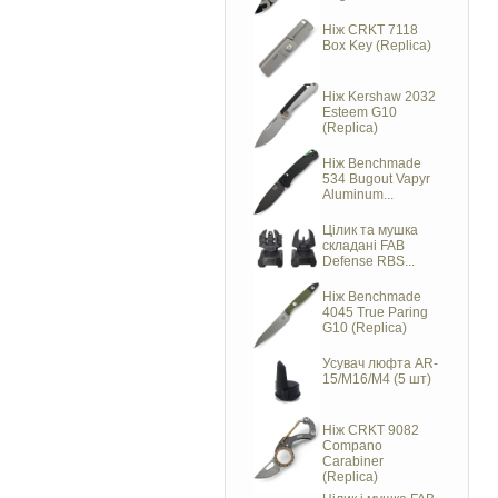
Ніж CRKT 7118
Box Key (Replica)
Ніж Kershaw 2032
Esteem G10
(Replica)
Ніж Benchmade
534 Bugout Vapyr
Aluminum...
Цілик та мушка
складані FAB
Defense RBS...
Ніж Benchmade
4045 True Paring
G10 (Replica)
Усувач люфта AR-
15/M16/M4 (5 шт)
Ніж CRKT 9082
Compano
Carabiner
(Replica)