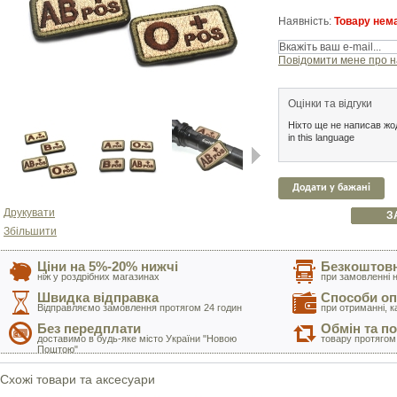
Наявність:
Товару нема
Повідомити мене про н
Оцінки та відгуки
Ніхто ще не написав жод
in this language
Додати у бажані
Next
Друкувати
З
Збільшити
Ціни на 5%-20% нижчі
Безкоштовн
ніж у роздрібних магазинах
при замовленні н
Швидка відправка
Способи оп
Відправляємо замовлення протягом 24 годин
при отриманні, к
Без передплати
Обмін та п
доставимо в будь-яке місто України "Новою
товару протягом
Поштою"
Схожі товари та аксесуари