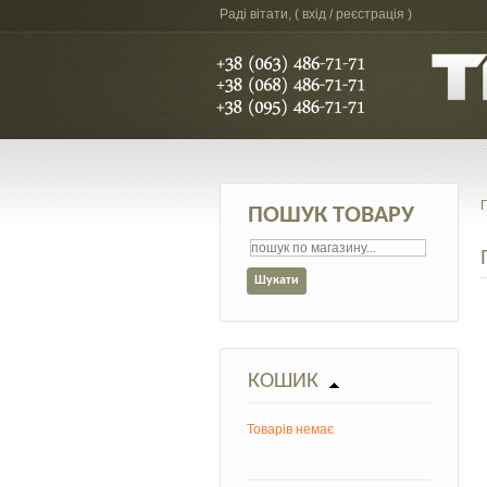
Раді вітати, (
вхід / реєстрація
)
ПОШУК ТОВАРУ
КОШИК
Товарів немає