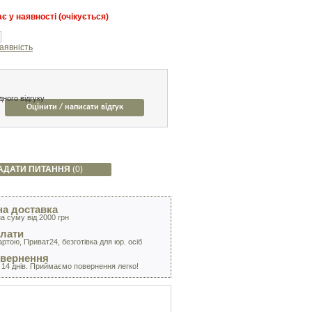
є у наявності (очікується)
аявність
ного відгуку
Оцінити / написати відгук
АДАТИ ПИТАННЯ
(0)
а доставка
а суму від 2000 грн
лати
артою, Приват24, безготівка для юр. осіб
овернення
 14 днів. Приймаємо повернення легко!