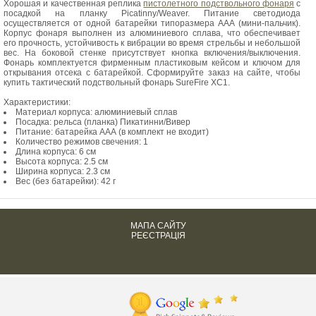
Хорошая и качественная реплика
пистолетного подствольного фонаря
с
посадкой на планку Picatinny/Weaver. Питание светодиода
осуществляется от одной батарейки типоразмера ААА (мини-пальчик).
Корпус фонаря выполнен из алюминиевого сплава, что обеспечивает
его прочность, устойчивость к вибрации во время стрельбы и небольшой
вес. На боковой стенке присутствует кнопка включения/выключения.
Фонарь комплектуется фирменным пластиковым кейсом и ключом для
открывания отсека с батарейкой. Сформируйте заказ на сайте, чтобы
купить тактический подствольный фонарь SureFire XC1.
Характеристики:
Материал корпуса: алюминиевый сплав
Посадка: рельса (планка) Пикатинни/Вивер
Питание: батарейка ААА (в комплект не входит)
Количество режимов свечения: 1
Длина корпуса: 6 см
Высота корпуса: 2.5 см
Ширина корпуса: 2.3 см
Вес (без батарейки): 42 г
МАПА САЙТУ
РЕЄСТРАЦІЯ