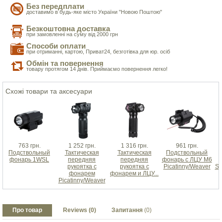
Без передплати
доставимо в будь-яке місто України "Новою Поштою"
Безкоштовна доставка
при замовленні на суму від 2000 грн
Способи оплати
при отриманні, картою, Приват24, безготівка для юр. осіб
Обмін та повернення
товару протягом 14 днів. Приймаємо повернення легко!
Схожі товари та аксесуари
763 грн.
1 252 грн.
1 316 грн.
961 грн.
Подствольный
Тактическая
Тактическая
Подствольный
фонарь 1WSL
передняя
передняя
фонарь с ЛЦУ M6
рукоятка с
рукоятка с
Picatinny/Weaver
St
фонарем
фонарем и ЛЦУ...
Picatinny/Weaver
Про товар
Reviews (0)
Запитання
(0)