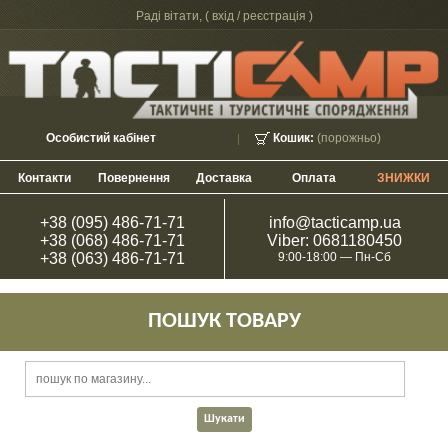
Раді вітати, (
вхід / реєстрація
)
Особистий кабінет
Кошик:
(порожньо)
Контакти
Повернення
Доставка
Оплата
ЗНИЖКИ
+38 (095) 486-71-71
info@tacticamp.ua
+38 (068) 486-71-71
Viber: 0681180450
+38 (063) 486-71-71
9:00-18:00 — Пн-Сб
ПОШУК ТОВАРУ