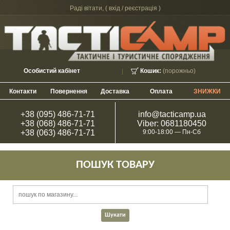
Раді вітати, (
вхід / реєстрація
)
Особистий кабінет
Кошик:
(порожньо)
Контакти
Повернення
Доставка
Оплата
ЗНИЖКИ
+38 (095) 486-71-71
info@tacticamp.ua
+38 (068) 486-71-71
Viber: 0681180450
+38 (063) 486-71-71
9:00-18:00 — Пн-Сб
ПОШУК ТОВАРУ