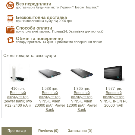
Без передплати
доставимо в будь-яке місто України "Новою Поштою"
Безкоштовна доставка
при замовленні на суму від 2000 грн
Способи оплати
при отриманні, картою, Приват24, безготівка для юр. осіб
Обмін та повернення
товару протягом 14 днів. Приймаємо повернення легко!
Схожі товари та аксесуари
410 грн.
1 538 грн.
1 365 грн.
1 977 грн.
Внешний
Внешний
Внешний
Внешний
аккумулятор
аккумулятор
аккумулятор
аккумулятор
(power bank) Iwo
VINSIC Alien
VINSIC Alien
VINSIC IRON P6
P12 (2400 мАч)
20000 mAh Power
12000 mAh Power
20000 mAh
Bank
Bank
Про товар
Reviews (0)
Запитання
(0)