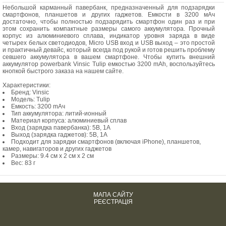
Небольшой карманный павербанк, предназначенный для подзарядки
смартфонов, планшетов и других гаджетов. Емкости в 3200 мАч
достаточно, чтобы полностью подзарядить смартфон один раз и при
этом сохранить компактные размеры самого аккумулятора. Прочный
корпус из алюминиевого сплава, индикатор уровня заряда в виде
четырех белых светодиодов, Micro USB вход и USB выход – это простой
и практичный девайс, который всегда под рукой и готов решить проблему
севшего аккумулятора в вашем смартфоне. Чтобы купить внешний
аккумулятор powerbank Vinsic Tulip емкостью 3200 mAh, воспользуйтесь
кнопкой быстрого заказа на нашем сайте.
Характеристики:
Бренд: Vinsic
Модель: Tulip
Емкость: 3200 mАч
Тип аккумулятора: литий-ионный
Материал корпуса: алюминиевый сплав
Вход (зарядка павербанка): 5В, 1А
Выход (зарядка гаджетов): 5В, 1А
Подходит для зарядки смартфонов (включая iPhone), планшетов,
камер, навигаторов и других гаджетов
Размеры: 9.4 см х 2 см х 2 см
Вес: 83 г
МАПА САЙТУ
РЕЄСТРАЦІЯ