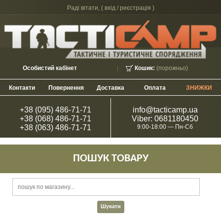
Раді вітати, (
вхід / реєстрація
)
Особистий кабінет
Кошик:
(порожньо)
Контакти
Повернення
Доставка
Оплата
ЗНИЖКИ
+38 (095) 486-71-71
info@tacticamp.ua
+38 (068) 486-71-71
Viber: 0681180450
+38 (063) 486-71-71
9:00-18:00 — Пн-Сб
ПОШУК ТОВАРУ