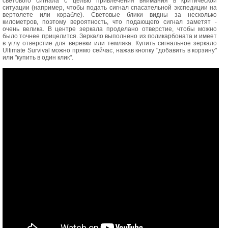
светового сигнала с целью привлечения внимания в критической
ситуации (например, чтобы подать сигнал спасательной экспедиции на
вертолете или корабле). Световые блики видны за несколько
километров, поэтому вероятность, что подающего сигнал заметят -
очень велика. В центре зеркала проделано отверстие, чтобы можно
было точнее прицелится. Зеркало выполнено из поликарбоната и имеет
в углу отверстие для веревки или темляка. Купить сигнальное зеркало
Ultimate Survival можно прямо сейчас, нажав кнопку "добавить в корзину"
или "купить в один клик".