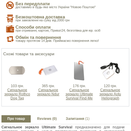
Без передплати
доставимо в будь-яке місто України "Новою Поштою"
Безкоштовна доставка
при замовленні на суму від 2000 грн
Способи оплати
при отриманні, картою, Приват24, безготівка для юр. осіб
Обмін та повернення
товару протягом 14 днів. Приймаємо повернення легко!
Схожі товари та аксесуари
103 грн.
365 грн.
176 грн.
120 грн.
Сигнальное
Сигнальное
Сигнальное
Сигнальное
зеркало Rothco
зеркало Ndur
зеркало Ultimate
зеркало Aotu
Dog Tag
Survival Find-Me
Heliograph
Про товар
Reviews (0)
Запитання
(1)
Сигнальное зеркало Ultimate Survival
предназначено для подачи