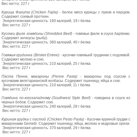
Вес нетто: 227 г
Курица Фахита (Chicken Fajita)
- белое мясо курицы с луком и перцем.
Содержит соевый протеин.
Энергетическая ценность: 160 калорий, 19 г белка
Вес нетто: 227 г
Кусочки филе говядины (Shredded Beef)
- говяжье филе в соусе барбекю.
Содержит анчоусы (рыбу).
Энергетическая ценность: 360 калорий, 40 г белка
Вес нетто: 227 г
Говяжья грудинка (Brisket Entree)
- кусочки говяжьей грудинки с подливой.
Содержит молоко и сою.
Энергетическая ценность: 210 калорий, 25 г белка
Вес нетто: 227 г
Паста Пенне, макароны (Penne Pasta)
- макароны под соусом с
кусочками вегетарианской колбасы. Содержит пшеницу, яйца и сою.
Энергетическая ценность: 210 калорий, 11 г белка
Вес нетто: 227 г
Говядина по-югозападному (Southwest Style Beef)
- говядина в соусе из
черных бобов. Содержит сою.
Энергетическая ценность: 240 калорий, 28 г белка
Вес нетто: 227 г
Куриная грудка с пастой (Chicken Pesto Pasta)
- Кусочки куриной грудки с
макаронами Gemelli. Содержит пшеницу, яйца, молоко и кедровые орехи.
Энергетическая ценность: 370 калорий, 29 г белка
Вес нетто: 227 г