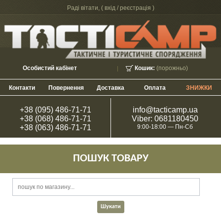
Раді вітати, (
вхід / реєстрація
)
Особистий кабінет
Кошик:
(порожньо)
Контакти
Повернення
Доставка
Оплата
ЗНИЖКИ
+38 (095) 486-71-71
info@tacticamp.ua
+38 (068) 486-71-71
Viber: 0681180450
+38 (063) 486-71-71
9:00-18:00 — Пн-Сб
ПОШУК ТОВАРУ