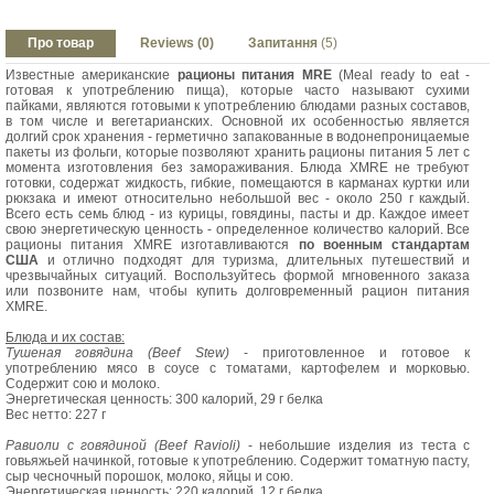
Про товар
Reviews (0)
Запитання
(5)
Известные американские
рационы питания MRE
(Meal ready to eat -
готовая к употреблению пища), которые часто называют сухими
пайками, являются готовыми к употреблению блюдами разных составов,
в том числе и вегетарианских. Основной их особенностью является
долгий срок хранения - герметично запакованные в водонепроницаемые
пакеты из фольги, которые позволяют хранить рационы питания 5 лет с
момента изготовления без замораживания. Блюда XMRE не требуют
готовки, содержат жидкость, гибкие, помещаются в карманах куртки или
рюкзака и имеют относительно небольшой вес - около 250 г каждый.
Всего есть семь блюд - из курицы, говядины, пасты и др. Каждое имеет
свою энергетическую ценность - определенное количество калорий. Все
рационы питания XMRE изготавливаются
по военным стандартам
США
и отлично подходят для туризма, длительных путешествий и
чрезвычайных ситуаций. Воспользуйтесь формой мгновенного заказа
или позвоните нам, чтобы купить долговременный рацион питания
XMRE.
Блюда и их состав:
Тушеная говядина (Beef Stew)
- приготовленное и готовое к
употреблению мясо в соусе с томатами, картофелем и морковью.
Содержит сою и молоко.
Энергетическая ценность: 300 калорий, 29 г белка
Вес нетто: 227 г
Равиоли с говядиной (Beef Ravioli)
- небольшие изделия из теста с
говьяжьей начинкой, готовые к употреблению. Содержит томатную пасту,
сыр чесночный порошок, молоко, яйцы и сою.
Энергетическая ценность: 220 калорий, 12 г белка