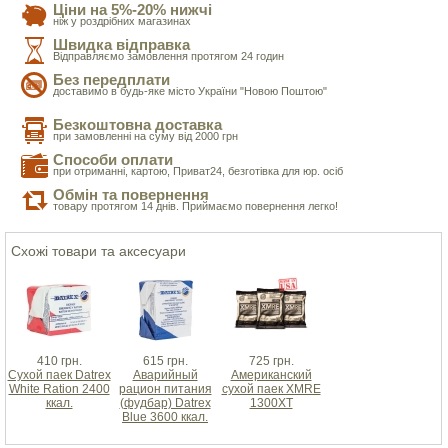
Ціни на 5%-20% нижчі
ніж у роздрібних магазинах
Швидка відправка
Відправляємо замовлення протягом 24 годин
Без передплати
доставимо в будь-яке місто України "Новою Поштою"
Безкоштовна доставка
при замовленні на суму від 2000 грн
Способи оплати
при отриманні, картою, Приват24, безготівка для юр. осіб
Обмін та повернення
товару протягом 14 днів. Приймаємо повернення легко!
Схожі товари та аксесуари
410 грн.
615 грн.
725 грн.
Сухой паек Datrex
Аварийный
Американский
White Ration 2400
рацион питания
сухой паек XMRE
ккал.
(фудбар) Datrex
1300XT
Blue 3600 ккал.