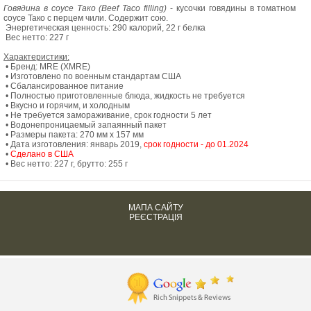
Говядина в соусе Тако (Beef Taco filling)
- кусочки говядины в томатном
соусе Тако с перцем чили. Содержит сою.
Энергетическая ценность: 290 калорий, 22 г белка
Вес нетто: 227 г
Характеристики:
• Бренд: MRE (XMRE)
• Изготовлено по военным стандартам США
• Сбалансированное питание
• Полностью приготовленные блюда, жидкость не требуется
• Вкусно и горячим, и холодным
• Не требуется замораживание, срок годности 5 лет
• Водонепроницаемый запаянный пакет
• Размеры пакета: 270 мм х 157 мм
• Дата изготовления: январь 2019,
срок годности - до 01.2024
•
Сделано в США
• Вес нетто: 227 г, брутто: 255 г
МАПА САЙТУ
РЕЄСТРАЦІЯ