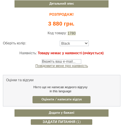
Детальний опис
РОЗПРОДАЖ!
3 880 грн.
Код товару:
1780
Оберіть колір:
Наявність:
Товару немає у наявності (очікується)
Повідомити мене про наявність
Оцінки та відгуки
Ніхто ще не написав жодного відгуку
in this language
Оцінити / написати відгук
Додати у бажані
ЗАДАТИ ПИТАННЯ
(1)