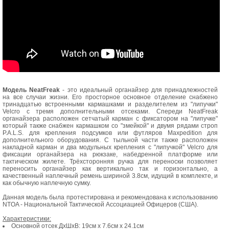
Модель NeatFreak
- это идеальный органайзер для принадлежностей
на все случаи жизни. Его просторное основное отделение снабжено
тринадцатью встроенными кармашками и разделителем из "липучки"
Velcro с тремя дополнительными отсеками. Спереди NeatFreak
органайзера расположен сетчатый карман с фиксатором на "липучке"
который также снабжен кармашком со "змейкой" и двумя рядами строп
P.A.L.S. для крепления подсумков или футляров Maxpedition для
дополнительного оборудования. С тыльной части также расположен
накладной карман и два модульных крепления с "липучкой" Velcro для
фиксации органайзера на рюкзаке, набедренной платформе или
тактическом жилете. Трёхсторонняя ручка для переноски позволяет
переносить органайзер как вертикально так и горизонтально, а
качественный наплечный ремень шириной 3.8см, идущий в комплекте, и
как обычную наплечную сумку.
Данная модель была протестирована и рекомендована к использованию
NTOA - Национальной Тактической Ассоциацией Офицеров (США).
Характеристики:
Основной отсек ДхШхВ: 19см x 7.6см x 24.1см