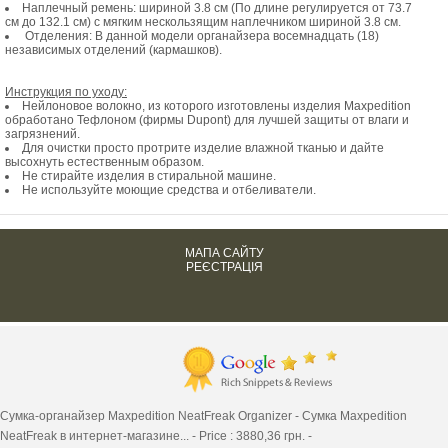
Наплечный ремень: шириной 3.8 см (По длине регулируется от 73.7
см до 132.1 см) с мягким нескользящим наплечником шириной 3.8 см.
Отделения: В данной модели органайзера восемнадцать (18)
независимых отделений (кармашков).
Инструкция по уходу:
Нейлоновое волокно, из которого изготовлены
изделия Maxpedition
обработано Тефлоном (фирмы Dupont) для лучшей защиты от влаги и
загрязнений.
Для очистки просто протрите изделие влажной тканью и дайте
высохнуть естественным образом.
Не стирайте изделия в стиральной машине.
Не используйте моющие средства и отбеливатели.
МАПА САЙТУ
РЕЄСТРАЦІЯ
Сумка-органайзер Maxpedition NeatFreak Organizer -
Сумка Maxpedition
NeatFreak в интернет-магазине...
-
Price :
3880,36
грн. -