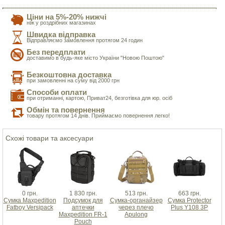
Ціни на 5%-20% нижчі
ніж у роздрібних магазинах
Швидка відправка
Відправляємо замовлення протягом 24 годин
Без передплати
доставимо в будь-яке місто України "Новою Поштою"
Безкоштовна доставка
при замовленні на суму від 2000 грн
Способи оплати
при отриманні, картою, Приват24, безготівка для юр. осіб
Обмін та повернення
товару протягом 14 днів. Приймаємо повернення легко!
Схожі товари та аксесуари
0 грн.
1 830 грн.
513 грн.
663 грн.
Сумка Maxpedition
Подсумок для
Сумка-органайзер
Сумка Protector
Fatboy Versipack
аптечки
через плечо
Plus Y108 3P
Maxpedition FR-1
Apulong
Pouch