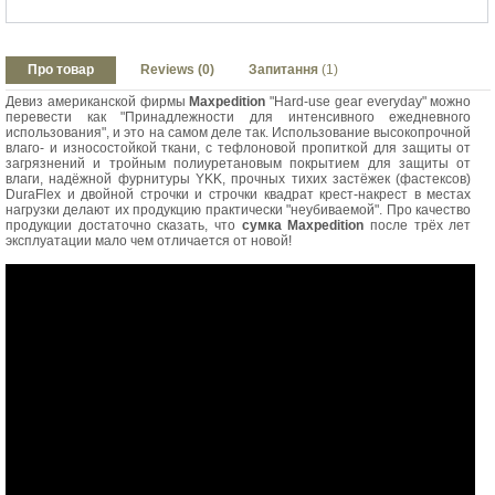
Про товар
Reviews (0)
Запитання
(1)
Девиз американской фирмы
Maxpedition
"Hard-use gear everyday" можно
перевести как "Принадлежности для интенсивного ежедневного
использования", и это на самом деле так. Использование высокопрочной
влаго- и износостойкой ткани, с тефлоновой пропиткой для защиты от
загрязнений и тройным полиуретановым покрытием для защиты от
влаги, надёжной фурнитуры YKK, прочных тихих застёжек (фастексов)
DuraFlex и двойной строчки и строчки квадрат крест-накрест в местах
нагрузки делают их продукцию практически "неубиваемой". Про качество
продукции достаточно сказать, что
сумка Maxpedition
после трёх лет
эксплуатации мало чем отличается от новой!