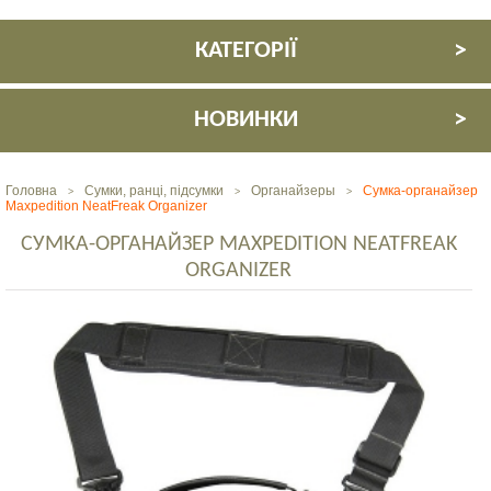
КАТЕГОРІЇ
НОВИНКИ
Головна
Сумки, ранці, підсумки
Органайзеры
Сумка-органайзер
>
>
>
Maxpedition NeatFreak Organizer
СУМКА-ОРГАНАЙЗЕР MAXPEDITION NEATFREAK
ORGANIZER