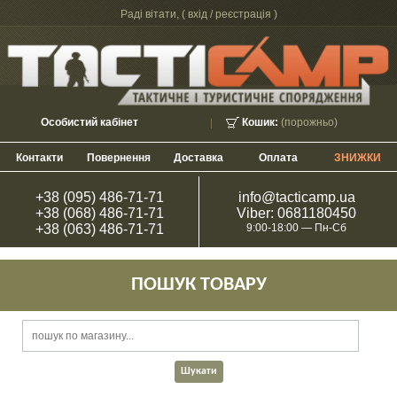
Раді вітати, (
вхід / реєстрація
)
Особистий кабінет
Кошик:
(порожньо)
Контакти
Повернення
Доставка
Оплата
ЗНИЖКИ
+38 (095) 486-71-71
info@tacticamp.ua
+38 (068) 486-71-71
Viber: 0681180450
+38 (063) 486-71-71
9:00-18:00 — Пн-Сб
ПОШУК ТОВАРУ