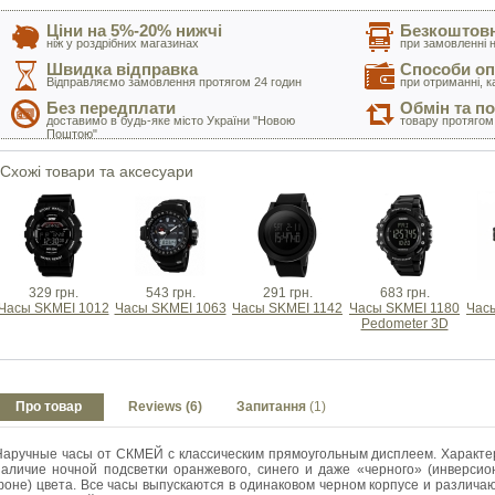
Ціни на 5%-20% нижчі
Безкоштовн
ніж у роздрібних магазинах
при замовленні н
Швидка відправка
Способи оп
Відправляємо замовлення протягом 24 годин
при отриманні, к
Без передплати
Обмін та п
доставимо в будь-яке місто України "Новою
товару протягом
Поштою"
Схожі товари та аксесуари
329 грн.
543 грн.
291 грн.
683 грн.
Часы SKMEI 1012
Часы SKMEI 1063
Часы SKMEI 1142
Часы SKMEI 1180
Час
Pedometer 3D
Про товар
Reviews (6)
Запитання
(1)
Наручные часы от СКМЕЙ с классическим прямоугольным дисплеем. Характе
наличие ночной подсветки оранжевого, синего и даже «черного» (инверси
фоне) цвета. Все часы выпускаются в одинаковом черном корпусе и различа