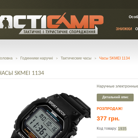
Особ
ЗНИЖКИ
О
Головна
Годинники наручні
Тактические часы
Часы SKMEI 1134
>
>
>
ЧАСЫ SKMEI 1134
Наручные электронные
Детальний опис
РОЗПРОДАЖ!
377 грн.
Код товару:
1935