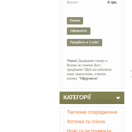
Всього
0 грн.
Кошик
Оформити
Придбати в 1 клік!
Увага!
Додавання товару в
Кошик не означає його
придбання! Щоб ми побачили
ваше замовлення, клікніть
кнопку "
Оформити
".
КАТЕГОРІЇ
Тактичне спорядження
Аптечка та гігієна
Ножі та інструменти