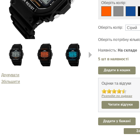
Оберіть колір:
Оберіть колір:
Оберіть потрібну кількі
Наявність:
На складе
5
шт в наявності
Next
Додати в кошик
Друкувати
Збільшити
Оцінки та відгуки
Розподіл по оцінках
Читати відгуки
Додати у бажані
З