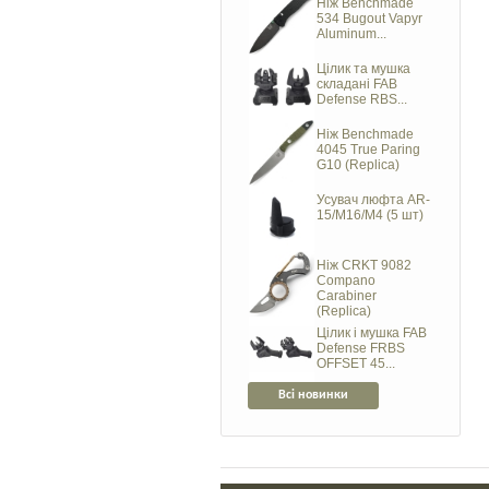
Ніж Benchmade
534 Bugout Vapyr
Aluminum...
Цілик та мушка
складані FAB
Defense RBS...
Ніж Benchmade
4045 True Paring
G10 (Replica)
Усувач люфта AR-
15/M16/M4 (5 шт)
Ніж CRKT 9082
Compano
Carabiner
(Replica)
Цілик і мушка FAB
Defense FRBS
OFFSET 45...
Всі новинки