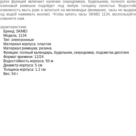
других функций включает наличие секундомера, будильника, полного кал
резиновый ремешок подойдет под любую толщину запястья. Водостойк
возможность мыть руки и купаться на мелководье (внимание, часы не выдер
под водой нажимать кнопки). Чтобы купить часы SKMEI 1134, воспользуйте
позвоните нам.
Характеристики:
Бренд: SKMEI
Модель: 1134
Тип: электронные
Материал корпуса: пластик
Материал ремешка: резина
Функции: полный календарь, будильник, секундомер, подсветка дисплея
Формат времени: 12/24
Водостойкость корпуса: 50 м
Диаметр корпуса: 5 см
Толщина корпуса: 1.2 см
В
ес: 54 г