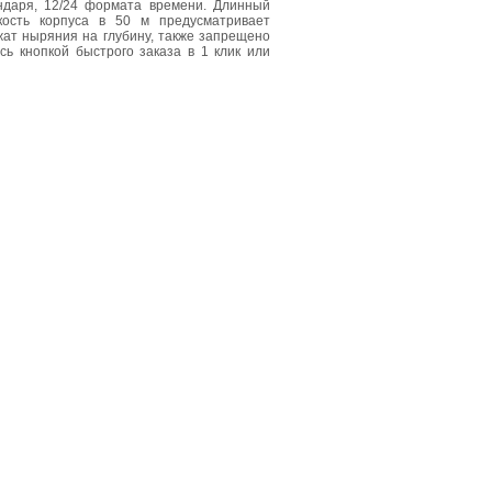
ендаря, 12/24 формата времени. Длинный
ость корпуса в 50 м предусматривает
жат ныряния на глубину, также запрещено
сь кнопкой быстрого заказа в 1 клик или