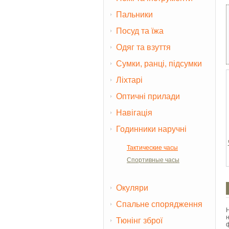
Пальники
Посуд та їжа
Одяг та взуття
Сумки, ранці, підсумки
Ліхтарі
Оптичні прилади
Навігація
Годинники наручні
Тактические часы
Спортивные часы
Окуляри
Спальне спорядження
Тюнінг зброї