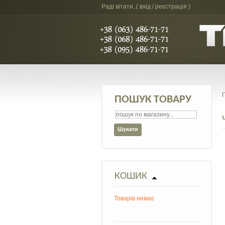
Раді вітати, (
вхід / реєстрація
)
ПОШУК ТОВАРУ
КОШИК
Товарів немає