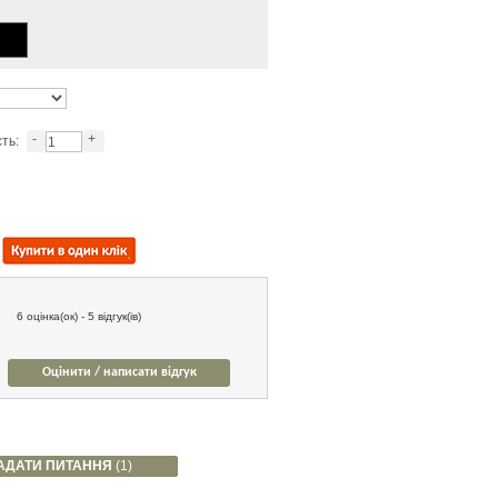
-
+
сть:
6 оцінка(ок) - 5 відгук(ів)
Оцінити / написати відгук
АДАТИ ПИТАННЯ
(1)