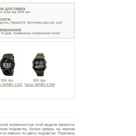
а доставка
а суму від 2000 грн
лати
артою, Приват24, безготівка для юр. осіб
овернення
 14 днів. Приймаємо повернення легко!
366 грн.
360 грн.
ы SKMEI 1162
Часы SKMEI 1299
рной особенностью этой модели является
онная подсветка, белые цифры на черном
ются именно по цвету подсветки. Перечень