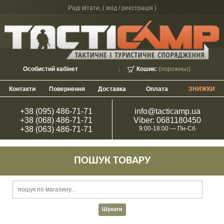
Раді вітати, (
вхід / реєстрація
)
Особистий кабінет
Кошик:
(порожньо)
Контакти
Повернення
Доставка
Оплата
ЗНИЖКИ
+38 (095) 486-71-71
info@tacticamp.ua
+38 (068) 486-71-71
Viber: 0681180450
+38 (063) 486-71-71
9:00-18:00 — Пн-Сб
ПОШУК ТОВАРУ