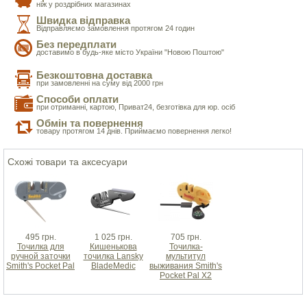
ніж у роздрібних магазинах
Швидка відправка
Відправляємо замовлення протягом 24 годин
Без передплати
доставимо в будь-яке місто України "Новою Поштою"
Безкоштовна доставка
при замовленні на суму від 2000 грн
Способи оплати
при отриманні, картою, Приват24, безготівка для юр. осіб
Обмін та повернення
товару протягом 14 днів. Приймаємо повернення легко!
Схожі товари та аксесуари
495 грн.
1 025 грн.
705 грн.
Точилка для
Кишенькова
Точилка-
ручной заточки
точилка Lansky
мультитул
Smith's Pocket Pal
BladeMedic
выживания Smith's
Pocket Pal X2