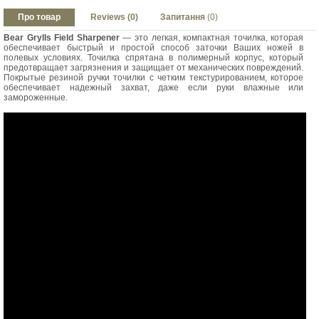
Про товар
Reviews (0)
Запитання
(0)
Bear Grylls Field Sharpener
— это легкая, компактная точилка, которая
обеспечивает быстрый и простой способ заточки Ваших ножей в
полевых условиях. Точилка спрятана в полимерный корпус, который
предотвращает загрязнения и защищает от механических повреждений.
Покрытые резиной ручки точилки с четким текстурированием, которое
обеспечивает надежный захват, даже если руки влажные или
замороженные.