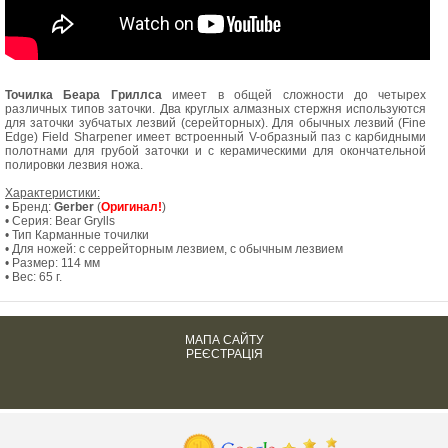
Точилка Беара Гриллса
имеет в общей сложности до четырех
различных типов заточки. Два круглых алмазных стержня используются
для заточки зубчатых лезвий (серейторных). Для обычных лезвий (Fine
Edge) Field Sharpener имеет встроенный V-образный паз с карбидными
полотнами для грубой заточки и с керамическими для окончательной
полировки лезвия ножа.
Характеристики:
• Бренд:
Gerber
(
Оригинал!
)
• Серия:
Bear Grylls
• Тип Карманные точилки
• Для ножей: с серрейторным лезвием, с обычным лезвием
• Размер: 114 мм
• Вес: 65 г.
МАПА САЙТУ
РЕЄСТРАЦІЯ