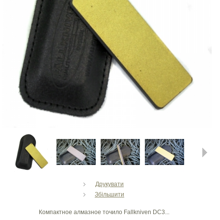
Next
Друкувати
Збільшити
Компактное алмазное точило Fallkniven DC3...