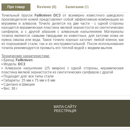
Про товар
Reviews (0)
Запитання
(0)
Точильный брусок
Fallkniven DC3
от всемирно известного шведского
производителя ножей представляет собой эффективную комбинацию из
керамики и алмазов. Точило делится на две части - с одной стороны
находится керамическая пластина мелкой зернистости из синтетических
сапфиров, а с другой абразив с алмазным напылением. Материалы
точила являются самыми твердыми из известных, для заточки ножа не
нужна смазка или вода. Такое точило хорошо заточит любой клинок, как
из порошковой стали, так и из инструментальной. После использования
точила рекомендуется промыть его теплой водой с жидким мылом.
Технические характеристики:
• Бренд:
Fallkniven
• Модель:
DC3
• Алмазное напыление (25 микрон) с одной стороны, керамическая
пластина мелкой зернистости из синтетических сапфиров с другой
• Подходит для: все типы стали
• Габариты: 25 мм x 75 мм x 6 мм
• Сделано в Швеции
• Вес: 38 г
МАПА САЙТУ
РЕЄСТРАЦІЯ