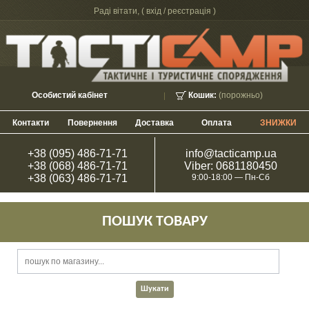
Раді вітати, (
вхід / реєстрація
)
Особистий кабінет
Кошик:
(порожньо)
Контакти
Повернення
Доставка
Оплата
ЗНИЖКИ
+38 (095) 486-71-71
info@tacticamp.ua
+38 (068) 486-71-71
Viber: 0681180450
+38 (063) 486-71-71
9:00-18:00 — Пн-Сб
ПОШУК ТОВАРУ