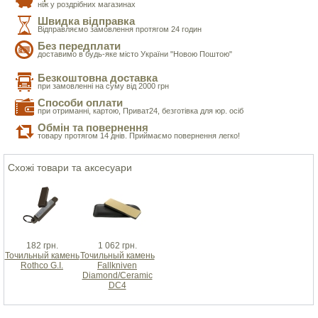
ніж у роздрібних магазинах
Швидка відправка
Відправляємо замовлення протягом 24 годин
Без передплати
доставимо в будь-яке місто України "Новою Поштою"
Безкоштовна доставка
при замовленні на суму від 2000 грн
Способи оплати
при отриманні, картою, Приват24, безготівка для юр. осіб
Обмін та повернення
товару протягом 14 днів. Приймаємо повернення легко!
Схожі товари та аксесуари
182 грн.
1 062 грн.
Точильный камень
Точильный камень
Rothco G.I.
Fallkniven
Diamond/Ceramic
DC4