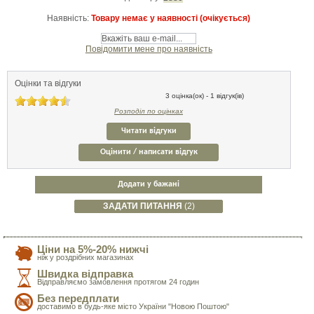
Наявність:
Товару немає у наявності (очікується)
Повідомити мене про наявність
Оцінки та відгуки
3 оцінка(ок) - 1 відгук(ів)
Розподіл по оцінках
Читати відгуки
Оцінити / написати відгук
Додати у бажані
ЗАДАТИ ПИТАННЯ
(2)
Ціни на 5%-20% нижчі
ніж у роздрібних магазинах
Швидка відправка
Відправляємо замовлення протягом 24 годин
Без передплати
доставимо в будь-яке місто України "Новою Поштою"