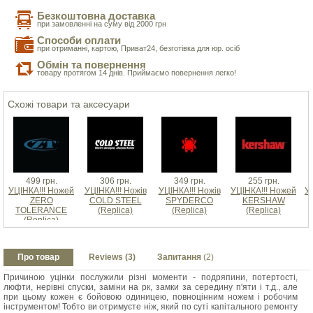
Безкоштовна доставка
при замовленні на суму від 2000 грн
Способи оплати
при отриманні, картою, Приват24, безготівка для юр. осіб
Обмін та повернення
товару протягом 14 днів. Приймаємо повернення легко!
Схожі товари та аксесуари
499 грн.
306 грн.
349 грн.
255 грн.
УЦІНКА!!! Ножей
УЦІНКА!!! Ножів
УЦІНКА!!! Ножів
УЦІНКА!!! Ножей
У
ZERO
COLD STEEL
SPYDERCO
KERSHAW
TOLERANCE
(Replica)
(Replica)
(Replica)
(Replica)
Про товар
Reviews (3)
Запитання
(2)
Причиною уцінки послужили різні моменти - подряпини, потертості,
люфти, нерівні спуски, заміни на рк, замки за середину п'яти і т.д., але
при цьому кожен є бойовою одиницею, повноцінним ножем і робочим
інструментом! Тобто ви отримуєте ніж, який по суті капітального ремонту