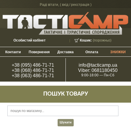
Раді вітати, (
вхід / реєстрація
)
Особистий кабінет
Кошик:
(порожньо)
Контакти
Повернення
Доставка
Оплата
ЗНИЖКИ
+38 (095) 486-71-71
info@tacticamp.ua
+38 (068) 486-71-71
Viber: 0681180450
+38 (063) 486-71-71
9:00-18:00 — Пн-Сб
ПОШУК ТОВАРУ