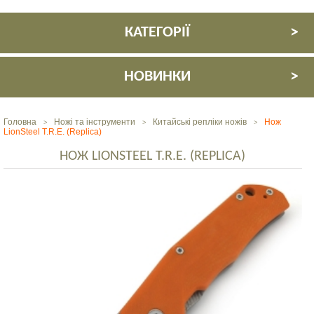
КАТЕГОРІЇ
НОВИНКИ
Головна
Ножі та інструменти
Китайські репліки ножів
Нож
>
>
>
LionSteel T.R.E. (Replica)
НОЖ LIONSTEEL T.R.E. (REPLICA)