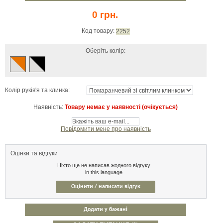
0 грн.
Код товару:
2252
Оберіть колір:
Колір руків'я та клинка:
Наявність:
Товару немає у наявності (очікується)
Повідомити мене про наявність
Оцінки та відгуки
Ніхто ще не написав жодного відгуку
in this language
Оцінити / написати відгук
Додати у бажані