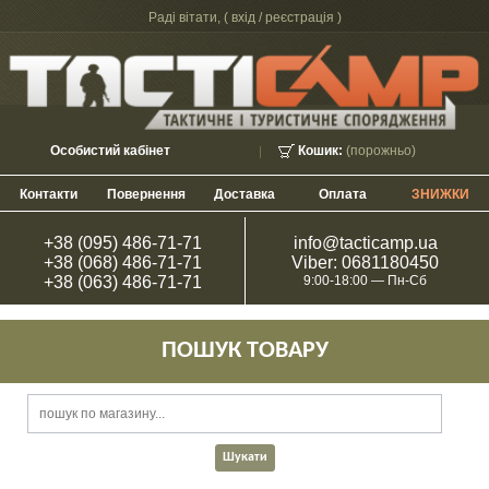
Раді вітати, (
вхід / реєстрація
)
Особистий кабінет
Кошик:
(порожньо)
Контакти
Повернення
Доставка
Оплата
ЗНИЖКИ
+38 (095) 486-71-71
info@tacticamp.ua
+38 (068) 486-71-71
Viber: 0681180450
+38 (063) 486-71-71
9:00-18:00 — Пн-Сб
ПОШУК ТОВАРУ