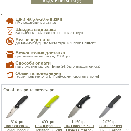
ЗАДАТИ ПИТАННЯ
(2)
Ціни на 5%-20% нижчі
ніж у роздрібних магазинах
Швидка відправка
Відправляємо замовлення протягом 24 годин
Без передплати
доставимо в будь-яке місто України "Новою Поштою"
Безкоштовна доставка
при замовленні на суму від 2000 грн
Способи оплати
при отриманні, картою, Приват24, безготівка для юр. осіб
Обмін та повернення
товару протягом 14 днів. Приймаємо повернення легко!
Схожі товари та аксесуари
614 грн.
499 грн.
1 150 грн.
2 079 грн.
Нож Ontario Rat
Нож Широгоров
Ніж Lionsteel KUR
Нож LionSteel
Н
Folder Model 2
Флиппер F3 Mini
Flipper (Replica)
T.R.E. Carbon
52