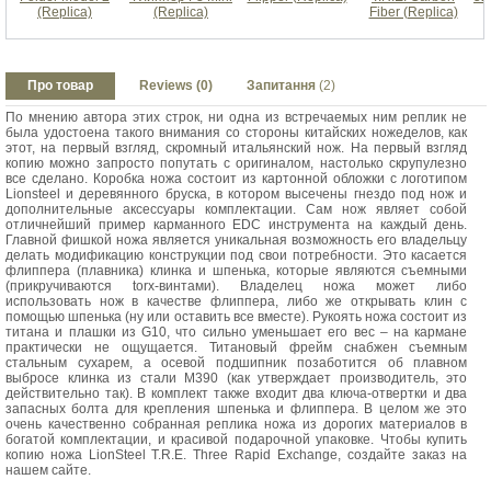
(Replica)
(Replica)
Fiber (Replica)
Про товар
Reviews (0)
Запитання
(2)
По мнению автора этих строк, ни одна из встречаемых ним реплик не
была удостоена такого внимания со стороны китайских ножеделов, как
этот, на первый взгляд, скромный итальянский нож. На первый взгляд
копию можно запросто попутать с оригиналом, настолько скрупулезно
все сделано. Коробка ножа состоит из картонной обложки с логотипом
Lionsteel и деревянного бруска, в котором высечены гнездо под нож и
дополнительные аксессуары комплектации. Сам нож являет собой
отличнейший пример карманного EDC инструмента на каждый день.
Главной фишкой ножа является уникальная возможность его владельцу
делать модификацию конструкции под свои потребности. Это касается
флиппера (плавника) клинка и шпенька, которые являются съемными
(прикручиваются torx-винтами). Владелец ножа может либо
использовать нож в качестве флиппера, либо же открывать клин с
помощью шпенька (ну или оставить все вместе). Рукоять ножа состоит из
титана и плашки из G10, что сильно уменьшает его вес – на кармане
практически не ощущается. Титановый фрейм снабжен съемным
стальным сухарем, а осевой подшипник позаботится об плавном
выбросе клинка из стали M390 (как утверждает производитель, это
действительно так). В комплект также входит два ключа-отвертки и два
запасных болта для крепления шпенька и флиппера. В целом же это
очень качественно собранная реплика ножа из дорогих материалов в
богатой комплектации, и красивой подарочной упаковке. Чтобы купить
копию ножа LionSteel T.R.E. Three Rapid Exchange, создайте заказ на
нашем сайте.