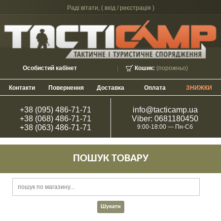
Раді вітати, (
вхід / реєстрація
)
Особистий кабінет
Кошик:
(порожньо)
Контакти
Повернення
Доставка
Оплата
ЗНИЖКИ
+38 (095) 486-71-71
info@tacticamp.ua
+38 (068) 486-71-71
Viber: 0681180450
+38 (063) 486-71-71
9:00-18:00 — Пн-Сб
ПОШУК ТОВАРУ