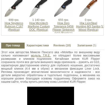
699 грн.
1 140 грн.
655 грн.
0 грн.
Нож Spyderco
Нож Microtech
Нож Zero
Ніж LionSteel
Н
Rubicon C187
Marfione Custom
Tolerance 0456
Hunting M3 Santos
52
(Replica)
DOC (Replica)
Flipper Sinkevich
Wood (Replica)
G10 (Replica)
Про товар
Характеристики
Reviews (10)
Запитання
(5)
Этот нож авторства Микеле Пенсато aka «Moletta» по внешнему виду
сильно напоминает
модель T.R.E.
, но обладает более массивными
размерами и клинком подлиннее. Китайская копия KUR Flipper
сохранила почти все детали внешнего вида оригинала – рукоять из G10,
характерную двустороннюю клипсу для глубокого ношения, достаточно
мощный клинок (4.4 мм в обухе) и механизм фиксации Liner Lock.
Реплика производит впечатление монолитности и надежности - все
детали аккуратно обработаны и тщательно подогнаны, а механика на
хорошем уровне благодаря осевому подшипнику. Оформите заказ на
нашем сайте, чтобы купить реплику ножа Lionsteel KUR Flipper.