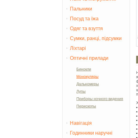
Пальники
Посуд та їжа
Одяг та взуття
Сумки, ранці, підсумки
Ліхтарі
Оптичні прилади
Бинокли
Монокуляры
Дальномеры
Лупы
Приборы ночного видения
Перископы
Навігація
Годинники наручні