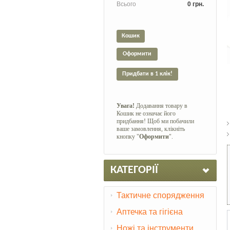
Всього
0 грн.
Кошик
Оформити
Придбати в 1 клік!
Увага!
Додавання товару в
Кошик не означає його
придбання! Щоб ми побачили
ваше замовлення, клікніть
кнопку "
Оформити
".
КАТЕГОРІЇ
Тактичне спорядження
Аптечка та гігієна
Ножі та інструменти