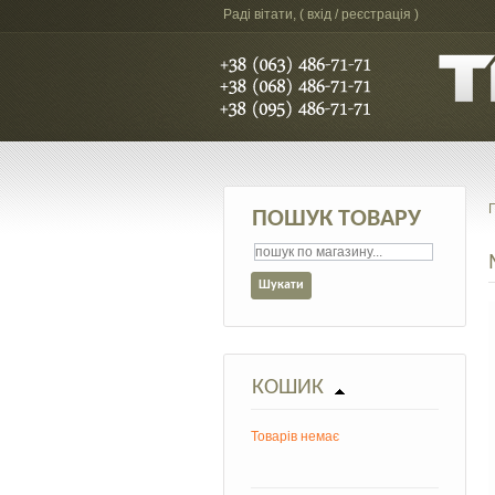
Раді вітати, (
вхід / реєстрація
)
ПОШУК ТОВАРУ
КОШИК
Товарів немає