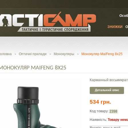
Особ
ЗНИЖКИ
О
Головна
Оптичні прилади
Монокуляры
Монокуляр MaiFeng 8x25
>
>
>
МОНОКУЛЯР MAIFENG 8X25
Карманный восьмикрат
Детальний опис
534 грн.
Код товару:
2398
Наявність:
Товару нема