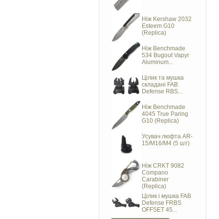
Ніж Kershaw 2032
Esteem G10
(Replica)
Ніж Benchmade
534 Bugout Vapyr
Aluminum...
Цілик та мушка
складані FAB
Defense RBS...
Ніж Benchmade
4045 True Paring
G10 (Replica)
Усувач люфта AR-
15/M16/M4 (5 шт)
Ніж CRKT 9082
Compano
Carabiner
(Replica)
Цілик і мушка FAB
Defense FRBS
OFFSET 45...