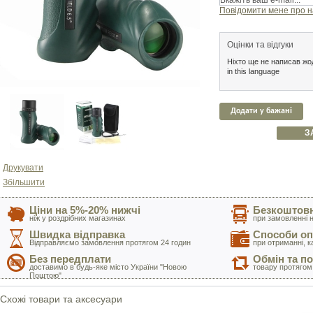
Повідомити мене про н
Оцінки та відгуки
Ніхто ще не написав жод
in this language
Додати у бажані
З
Друкувати
Збільшити
Ціни на 5%-20% нижчі
Безкоштовн
ніж у роздрібних магазинах
при замовленні н
Швидка відправка
Способи оп
Відправляємо замовлення протягом 24 годин
при отриманні, к
Без передплати
Обмін та п
доставимо в будь-яке місто України "Новою
товару протягом
Поштою"
Схожі товари та аксесуари