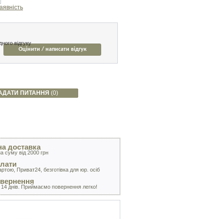
аявність
ного відгуку
Оцінити / написати відгук
АДАТИ ПИТАННЯ
(0)
а доставка
а суму від 2000 грн
лати
артою, Приват24, безготівка для юр. осіб
овернення
 14 днів. Приймаємо повернення легко!