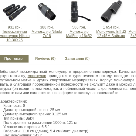
931 грн.
388 грн.
586 грн.
1 654 грн.
Телескопічний
Монокуляр Nikula
Монокуляр
Монокуляр БПЦ2
Мон
монокуляр Nikula
7x18
MaiFeng 16x52
12x45M Байгыш
8x
10-30X25
Про товар
Reviews (0)
Запитання
(0)
Небольшой восьмикратный монокуляр в прорезиненном корпусе. Качествен
яркую картинку,
монокуляр
пригодится в туристическом походу, поездке на 
футбольном матче и других спортивных мероприятиях. Корпус монокуляра
хвата, а благодаря прорезиненной поверхности не скользит даже в мокрых 
шнурка (он входит в комплект, как и нейлоновый чехол с креплением на поя
позвонте нам или самостоятельно оформите заявку на нашем сайте.
Характеристики:
Кратность: 8
Диаметр выходной линзы: 25 мм
Диаметр выходного зрачка: 3.125 мм
Тип призмы: Bak4
Поле зрения на расстоянии 1000 м: 121 м
Угловое поле зрения: 6.5 °
Габариты: 11.8 см (длина), 5.4 см (макс. диаметр)
Вес монокуляра: 143 г