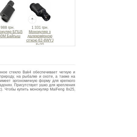
988 грн.
1 331 грн.
окуляр БПЦ5
Монокуляр з
30М Байгыш
далекомірною
сіткою 62-8WYJ
8x30
ное стекло Bak4 обеспечивает четкую и
природу, на рыбалке и охоте, а также на
 имеет эргономичную форму для крепкого
ладонях. Присутствует ушко для крепления
с). Чтобы купить монокуляр MaiFeng 8x25,