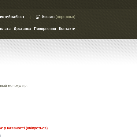
истий кабінет
Кошик:
(порожньо)
плата
Доставка
Повернення
Контакти
ный монокуляр.
є у наявності (очікується)