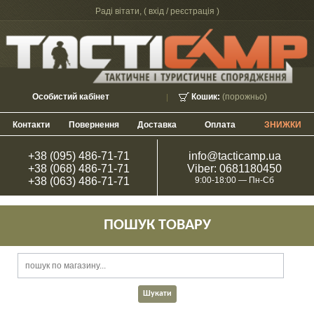
Раді вітати, (
вхід / реєстрація
)
Особистий кабінет
Кошик:
(порожньо)
Контакти
Повернення
Доставка
Оплата
ЗНИЖКИ
+38 (095) 486-71-71
info@tacticamp.ua
+38 (068) 486-71-71
Viber: 0681180450
+38 (063) 486-71-71
9:00-18:00 — Пн-Сб
ПОШУК ТОВАРУ