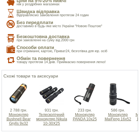
Ціни на 5%-20% нижчі
ніж у роздрібних магазинах
Швидка відправка
Відправляємо замовлення протягом 24 годин
Без передплати
доставимо в будь-яке місто України "Новою Поштою"
Безкоштовна доставка
при замовленні на суму від 2000 грн
Способи оплати
при отриманні, картою, Приват24, безготівка для юр. осіб
Обмін та повернення
товару протягом 14 днів. Приймаємо повернення легко!
Схожі товари та аксесуари
2 788 грн.
931 грн.
233 грн.
586 грн.
Монокуляр
Телескопічний
Монокуляр
Монокуляр
Мо
Bushnell Bear
монокуляр Nikula
PANDA 10x25
MaiFeng 16x52
1
Grylls 9x32
10-30X25