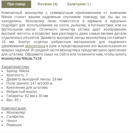
Про товар
Reviews (4)
Запитання
(1)
Компактный монокуляр с семикратным приближением от компании
Nikula станет вашим надежным спутником повсюду, где бы вы не
находились. Монокуляр легко поместится в кармане и идеально
подойдет для использования на охоте, рыбалке, в путешествии или на
футбольном матче. Отличного качества оптика дает изображение
высокой чистоты и позволит вам разглядеть даже самые мелкие детали
отдаленных объектов. Диаметр выходной линзы монокуляра составляет
18 мм. Корпус отделан ребристым материалом для надежного
удерживания
монокуляра
в руке и предотвращения его выскользания из
мокрых ладоней. В средней части монокуляра предусмотрено крепление
для штатива. Оформите заказ на сайте или позвоните нам, чтобы купить
монокуляр Nikula 7x18
.
Характеристики:
Бренд:
Nikula
Кратность: 7
Диаметр выходной линзы: 18 мм
Поле зрения: 147 м/1000 м
Крепление для штатива
Ребристый корпус
Габариты: 82 мм х 30 мм
Вес: 65 г
Комплектация:
Монокуляр
Салфетка
Чехол
Ремешок