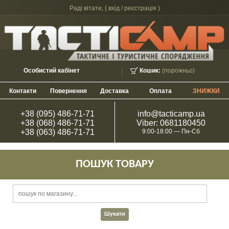
Раді вітати, (
вхід / реєстрація
)
Особистий кабінет
Кошик:
(порожньо)
Контакти
Повернення
Доставка
Оплата
ЗНИЖКИ
+38 (095) 486-71-71
info@tacticamp.ua
+38 (068) 486-71-71
Viber: 0681180450
+38 (063) 486-71-71
9:00-18:00 — Пн-Сб
ПОШУК ТОВАРУ