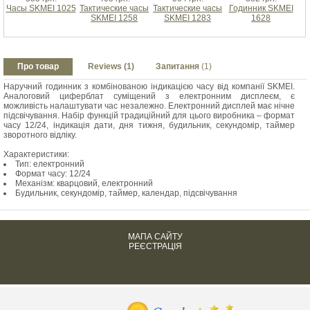
Часы SKMEI 1025
Тактические часы
Тактические часы
Годинник SKMEI
SKMEI 1258
SKMEI 1283
1628
Про товар
Reviews (1)
Запитання
(1)
Наручний годинник з комбінованою індикацією часу від компанії SKMEI.
Аналоговий циферблат суміщений з електронним дисплеєм, є
можливість налаштувати час незалежно. Електронний дисплей має нічне
підсвічування. Набір функцій традиційний для цього виробника – формат
часу 12/24, індикація дати, дня тижня, будильник, секундомір, таймер
зворотного відліку.
Характеристики:
Тип: електронний
Формат часу: 12/24
Механізм: кварцовий, електронний
Будильник, секундомір, таймер, календар, підсвічування
МАПА САЙТУ
РЕЄСТРАЦІЯ