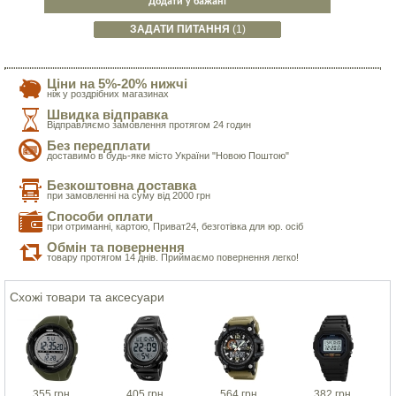
Додати у бажані
ЗАДАТИ ПИТАННЯ
(1)
Ціни на 5%-20% нижчі
ніж у роздрібних магазинах
Швидка відправка
Відправляємо замовлення протягом 24 годин
Без передплати
доставимо в будь-яке місто України "Новою Поштою"
Безкоштовна доставка
при замовленні на суму від 2000 грн
Способи оплати
при отриманні, картою, Приват24, безготівка для юр. осіб
Обмін та повернення
товару протягом 14 днів. Приймаємо повернення легко!
Схожі товари та аксесуари
355 грн.
405 грн.
564 грн.
382 грн.