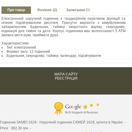
Про товар
Reviews (2)
Запитання
(0)
Електронний наручний годинник з традиційним переліком функцій та
нічним підсвічуванням дисплея. Присутні варіанти з камуфляжним
забарвленням. Будильник, таймер зворотного відліку, секундомір,
індикація дня тижня та дати. Корпус годинника має вологозахист 5 АТМ
(можна мити руки, приймати душ).
Характеристики:
Тип: електронний
Формат часу: 12 годинний
Будильник, секундомір, таймер, календар, підсвічування
МАПА САЙТУ
РЕЄСТРАЦІЯ
Годинник SKMEI 1628 -
Наручний годинник СКМЕЙ 1628, купити в Україні.
-
Price :
382,30
грн. -