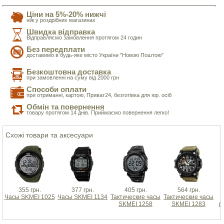
Ціни на 5%-20% нижчі
ніж у роздрібних магазинах
Швидка відправка
Відправляємо замовлення протягом 24 годин
Без передплати
доставимо в будь-яке місто України "Новою Поштою"
Безкоштовна доставка
при замовленні на суму від 2000 грн
Способи оплати
при отриманні, картою, Приват24, безготівка для юр. осіб
Обмін та повернення
товару протягом 14 днів. Приймаємо повернення легко!
Схожі товари та аксесуари
355 грн.
377 грн.
405 грн.
564 грн.
Часы SKMEI 1025
Часы SKMEI 1134
Тактические часы
Тактические часы
SKMEI 1258
SKMEI 1283
г