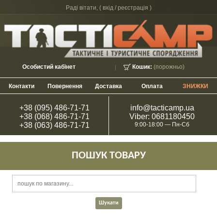
Раді вітати, (
вхід / реєстрація
)
Особистий кабінет
Кошик:
(порожньо)
Контакти
Повернення
Доставка
Оплата
ЗНИЖКИ
+38 (095) 486-71-71
info@tacticamp.ua
+38 (068) 486-71-71
Viber: 0681180450
+38 (063) 486-71-71
9:00-18:00 — Пн-Сб
ПОШУК ТОВАРУ